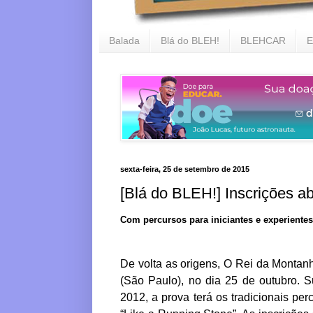
Balada
Blá do BLEH!
BLEHCAR
E
sexta-feira, 25 de setembro de 2015
[Blá do BLEH!] Inscrições a
Com percursos para iniciantes e experientes
De volta as origens,
O
Rei
da
Montan
(Sã
o
Paulo), no dia 25 de outubro. S
2012, a prova terá os tradicionais pe