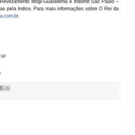
 Revezamento Mogi-Guararema e Indomit Sã
o
Paulo –
as pela Indice. Para mais informações sobre
O
Rei
da
a.com.br
.
– SP
a