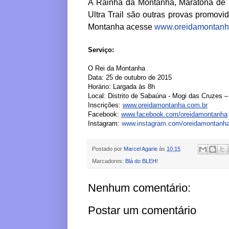
A Rainha
da
Montanha
, Maratona de
Ultra Trail sã
o
outras provas promovid
Montanha
acesse
www.oreidamontanh
Serviç
o
:
O
Rei
da
Montanha
Data: 25 de outubro de 2015
Horário: Largada às 8h
Local: Distrito de Sabaúna - Mogi das Cruzes 
Inscrições:
www.oreidamontanha.com.br
Facebook:
www.facebook.com/
oreidamontanha
Instagram:
www.instagram.com/
oreidamontanh
Postado por
Marcel Agarie
às
10:15
Marcadores:
Blá do BLEH!
Nenhum comentário:
Postar um comentário