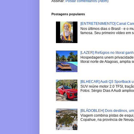
Assinar:
Postar comentários (Atom)
Postagens populares
[ENTRETENIMENTO] Canal Careca
Nos últimos dias o Brasil - e o
famosa. Seu primeiro vídeo em se
[LAZER] Refúgios no litoral gan
Hospedagens unem privacidade, 
litoral norte de Alagoas, amplia su
[BLHECAR] Audi Q3 Sportback u
SUV reúne motor 2.0 TFSI, tração
Fotos: Sérgio Dias A Audi ampliou
[BLÁDOBLEH] Dois destinos, um i
Viagem combina pistas de esqui,
Copahue, na província de Neuqu