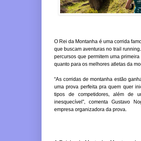
O
Rei
da
Montanha
é uma corrida famo
que buscam aventuras no trail running.
percursos que permitem uma primeira
quanto para os melhores atletas
da
mod
“As corridas de
montanha
estã
o
ganha
uma prova perfeita pra quem quer ini
tipos de competidores, além de um
inesquecível”, comenta Gustavo Nog
empresa organizadora
da
prova.