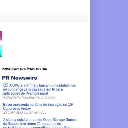
PRINCIPAIS NOTÍCIAS DO DIA
A DXC e a Primary lançam uma plataforma
de confiança zero baseada em IA para
aplicações de IA empresarial
ASHBURN, Virgínia, há uma hora
Bayer apresenta portfólio de inovação no 15º
Congresso Andav
SÃO PAULO, há 37 minutos
A sétima edição anual do Open Storage Summit
da Supermicro reúne 21 parceiros do
ecossistema para compartilhar orientações