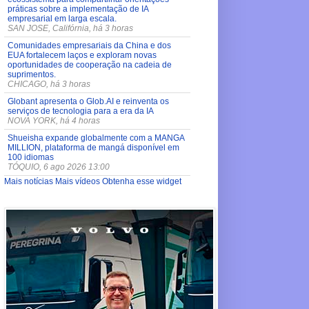
práticas sobre a implementação de IA
empresarial em larga escala.
SAN JOSE, Califórnia, há 3 horas
Comunidades empresariais da China e dos
EUA fortalecem laços e exploram novas
oportunidades de cooperação na cadeia de
suprimentos.
CHICAGO, há 3 horas
Globant apresenta o Glob.AI e reinventa os
serviços de tecnologia para a era da IA
NOVA YORK, há 4 horas
Shueisha expande globalmente com a MANGA
MILLION, plataforma de mangá disponível em
100 idiomas
TÓQUIO, 6 ago 2026 13:00
Mais notícias
Mais vídeos
Obtenha esse widget