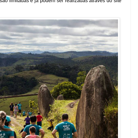
 sã
o
limitadas e já podem ser realizadas através do site