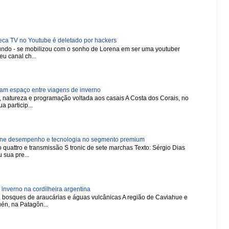
 TV no Youtube é deletado por hackers
 mundo - se mobilizou com o sonho de Lorena em ser uma youtuber
u canal ch...
ham espaço entre viagens de inverno
natureza e programação voltada aos casais A Costa dos Corais, no
a particip...
ne desempenho e tecnologia no segmento premium
 quattro e transmissão S tronic de sete marchas Texto: Sérgio Dias
 sua pre...
nverno na cordilheira argentina
 bosques de araucárias e águas vulcânicas A região de Caviahue e
én, na Patagôn...