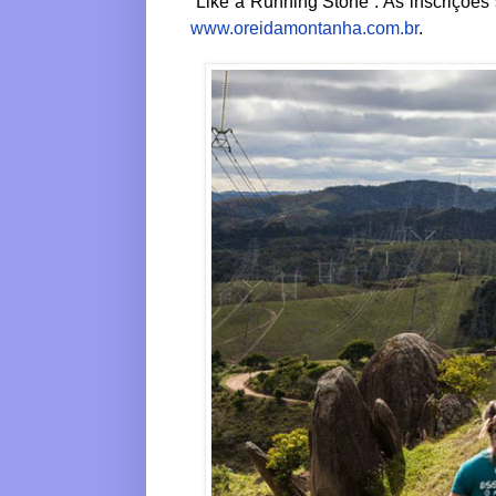
“Like a Running Stone”. As inscrições
www.oreidamontanha.com.br
.