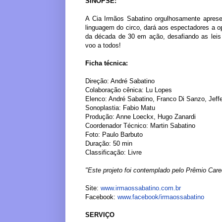
SINOPSE:
A Cia Irmãos Sabatino orgulhosamente aprese
linguagem do circo, dará aos espectadores a op
da década de 30 em ação, desafiando as leis
voo a todos!
Ficha técnica:
Direção: André Sabatino
Colaboração cênica: Lu Lopes
Elenco: André Sabatino, Franco Di Sanzo, Jeffe
Sonoplastia: Fabio Matu
Produção: Anne Loeckx, Hugo Zanardi
Coordenador Técnico: Martin Sabatino
Foto: Paulo Barbuto
Duração: 50 min
Classificação: Livre
"Este projeto foi contemplado pelo Prêmio Care
Site:
www.irmaossabatino.com.br
Facebook:
www.facebook/irmaossabatino
SERVIÇO