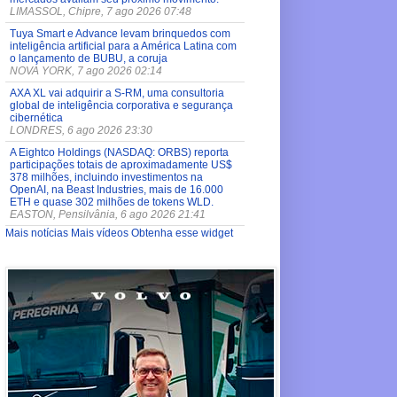
LIMASSOL, Chipre, 7 ago 2026 07:48
Tuya Smart e Advance levam brinquedos com
inteligência artificial para a América Latina com
o lançamento de BUBU, a coruja
NOVA YORK, 7 ago 2026 02:14
AXA XL vai adquirir a S-RM, uma consultoria
global de inteligência corporativa e segurança
cibernética
LONDRES, 6 ago 2026 23:30
A Eightco Holdings (NASDAQ: ORBS) reporta
participações totais de aproximadamente US$
378 milhões, incluindo investimentos na
OpenAI, na Beast Industries, mais de 16.000
ETH e quase 302 milhões de tokens WLD.
EASTON, Pensilvânia, 6 ago 2026 21:41
Mais notícias
Mais vídeos
Obtenha esse widget