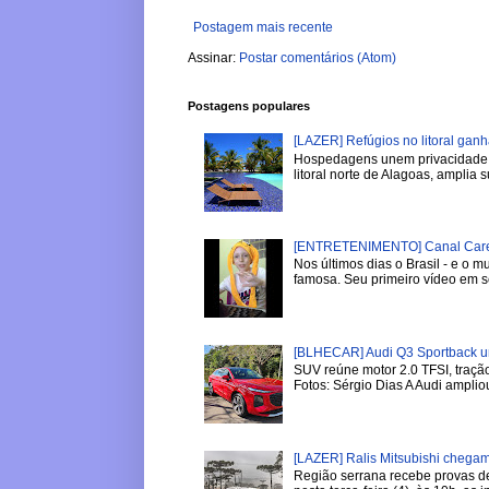
Postagem mais recente
Assinar:
Postar comentários (Atom)
Postagens populares
[LAZER] Refúgios no litoral gan
Hospedagens unem privacidade, 
litoral norte de Alagoas, amplia su
[ENTRETENIMENTO] Canal Careca
Nos últimos dias o Brasil - e o
famosa. Seu primeiro vídeo em se
[BLHECAR] Audi Q3 Sportback u
SUV reúne motor 2.0 TFSI, tração
Fotos: Sérgio Dias A Audi ampliou
[LAZER] Ralis Mitsubishi chega
Região serrana recebe provas de 