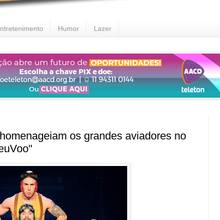
ntretenimento
Humor
Lazer
o homenageiam os grandes aviadores no
eeuVoo"