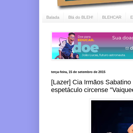
Balada
Blá do BLEH!
BLEHCAR
E
terça-feira, 15 de setembro de 2015
[Lazer] Cia Irmãos Sabatin
espetáculo circense "Vaiqu