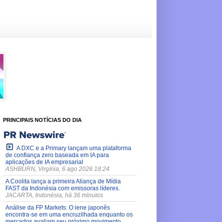
PRINCIPAIS NOTÍCIAS DO DIA
A DXC e a Primary lançam uma plataforma
de confiança zero baseada em IA para
aplicações de IA empresarial
ASHBURN, Virgínia, 6 ago 2026 18:24
A Coolita lança a primeira Aliança de Mídia
FAST da Indonésia com emissoras líderes.
JACARTA, Indonésia, há 36 minutos
Análise da FP Markets: O iene japonês
encontra-se em uma encruzilhada enquanto os
mercados avaliam seu próximo movimento.