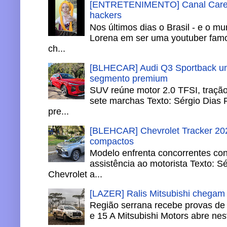
[ENTRETENIMENTO] Canal Careca
hackers
Nos últimos dias o Brasil - e o m
Lorena em ser uma youtuber famo
ch...
[BLHECAR] Audi Q3 Sportback un
segmento premium
SUV reúne motor 2.0 TFSI, tração 
sete marchas Texto: Sérgio Dias 
pre...
[BLEHCAR] Chevrolet Tracker 202
compactos
Modelo enfrenta concorrentes co
assistência ao motorista Texto: S
Chevrolet a...
[LAZER] Ralis Mitsubishi chegam
Região serrana recebe provas de 
e 15 A Mitsubishi Motors abre nesta