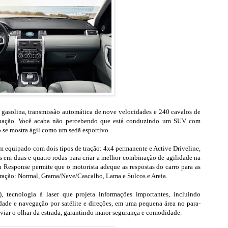
gasolina, transmissão automática de nove velocidades e 240 cavalos de
situação. Você acaba não percebendo que está conduzindo um SUV com
o se mostra ágil como um sedã esportivo.
equipado com dois tipos de tração: 4x4 permanente e Active Driveline,
es em duas e quatro rodas para criar a melhor combinação de agilidade na
in Response permite que o motorista adeque as respostas do carro para as
eração: Normal, Grama/Neve/Cascalho, Lama e Sulcos e Areia.
cnologia à laser que projeta informações importantes, incluindo
dade e navegação por satélite e direções, em uma pequena área no para-
esviar o olhar da estrada, garantindo maior segurança e comodidade.