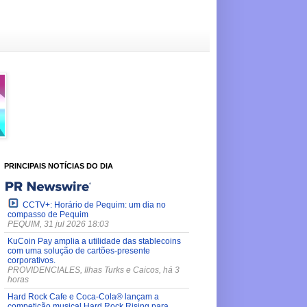
PRINCIPAIS NOTÍCIAS DO DIA
CCTV+: Horário de Pequim: um dia no
compasso de Pequim
PEQUIM, 31 jul 2026 18:03
KuCoin Pay amplia a utilidade das stablecoins
com uma solução de cartões-presente
corporativos.
PROVIDENCIALES, Ilhas Turks e Caicos, há 3
horas
Hard Rock Cafe e Coca-Cola® lançam a
competição musical Hard Rock Rising para