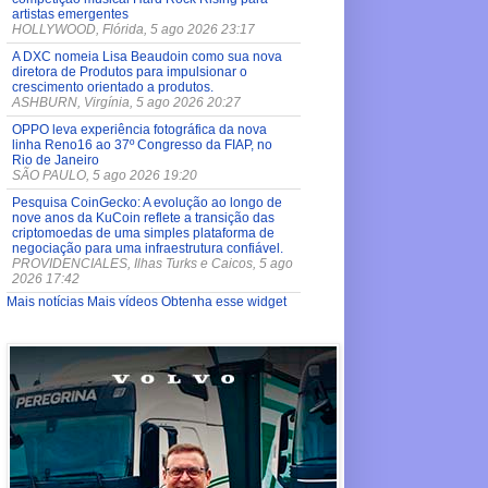
artistas emergentes
HOLLYWOOD, Flórida, 5 ago 2026 23:17
A DXC nomeia Lisa Beaudoin como sua nova
diretora de Produtos para impulsionar o
crescimento orientado a produtos.
ASHBURN, Virgínia, 5 ago 2026 20:27
OPPO leva experiência fotográfica da nova
linha Reno16 ao 37º Congresso da FIAP, no
Rio de Janeiro
SÃO PAULO, 5 ago 2026 19:20
Pesquisa CoinGecko: A evolução ao longo de
nove anos da KuCoin reflete a transição das
criptomoedas de uma simples plataforma de
negociação para uma infraestrutura confiável.
PROVIDENCIALES, Ilhas Turks e Caicos, 5 ago
2026 17:42
Mais notícias
Mais vídeos
Obtenha esse widget