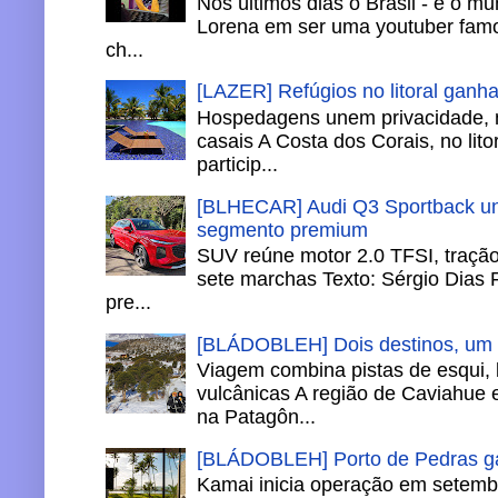
Nos últimos dias o Brasil - e o m
Lorena em ser uma youtuber famo
ch...
[LAZER] Refúgios no litoral ganh
Hospedagens unem privacidade, 
casais A Costa dos Corais, no lito
particip...
[BLHECAR] Audi Q3 Sportback un
segmento premium
SUV reúne motor 2.0 TFSI, tração 
sete marchas Texto: Sérgio Dias 
pre...
[BLÁDOBLEH] Dois destinos, um in
Viagem combina pistas de esqui,
vulcânicas A região de Caviahue
na Patagôn...
[BLÁDOBLEH] Porto de Pedras ga
Kamai inicia operação em setemb