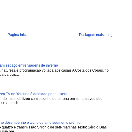
Página inicial
Postagem mais antiga
ham espaço entre viagens de inverno
natureza e programação voltada aos casais A Costa dos Corais, no
a particip...
 TV no Youtube é deletado por hackers
 mundo - se mobilizou com o sonho de Lorena em ser uma youtuber
u canal ch...
ne desempenho e tecnologia no segmento premium
 quattro e transmissão S tronic de sete marchas Texto: Sérgio Dias
 sua pre...