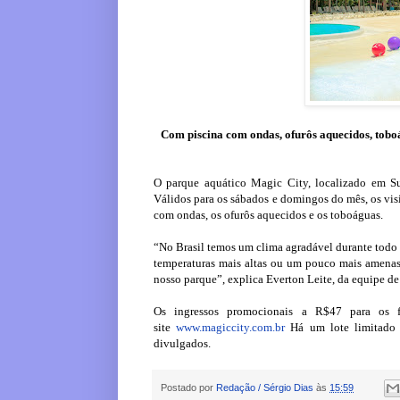
Com piscina com ondas, ofurôs aquecidos, toboá
O parque aquático Magic City, localizado em Su
Válidos para os sábados e domingos do mês, os visi
com ondas, os ofurôs aquecidos e os toboáguas.
“No Brasil temos um clima agradável durante todo 
temperaturas mais altas ou um pouco mais amenas
nosso parque”, explica Everton Leite, da equipe d
Os ingressos promocionais a R$47 para os 
site
www.magiccity.com.br
Há um lote limitado 
divulgados.
Postado por
Redação / Sérgio Dias
às
15:59