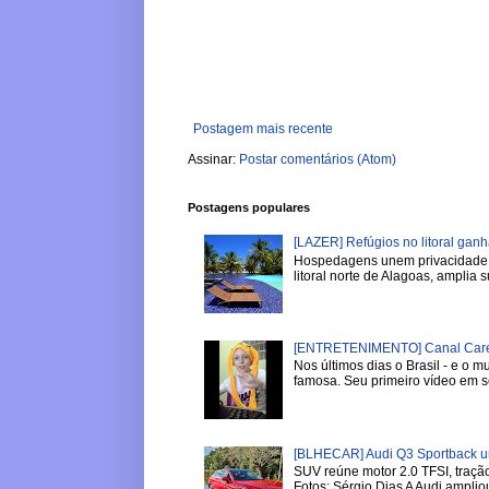
Postagem mais recente
Assinar:
Postar comentários (Atom)
Postagens populares
[LAZER] Refúgios no litoral gan
Hospedagens unem privacidade, 
litoral norte de Alagoas, amplia su
[ENTRETENIMENTO] Canal Careca
Nos últimos dias o Brasil - e o
famosa. Seu primeiro vídeo em se
[BLHECAR] Audi Q3 Sportback u
SUV reúne motor 2.0 TFSI, tração
Fotos: Sérgio Dias A Audi ampliou