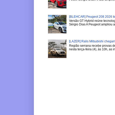
[BLEHCAR] Peugeot 208 2026 tem
Versão GT Hybrid reúne tecnologi
Sérgio Dias A Peugeot ampliou a l
[LAZER] Ralis Mitsubishi chega
Região serrana recebe provas de 
nesta terça-feira (4), às 10h, as in