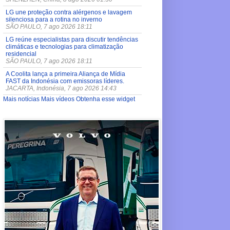
LG une proteção contra alérgenos e lavagem
silenciosa para a rotina no inverno
SÃO PAULO, 7 ago 2026 18:11
LG reúne especialistas para discutir tendências
climáticas e tecnologias para climatização
residencial
SÃO PAULO, 7 ago 2026 18:11
A Coolita lança a primeira Aliança de Mídia
FAST da Indonésia com emissoras líderes.
JACARTA, Indonésia, 7 ago 2026 14:43
Mais notícias
Mais vídeos
Obtenha esse widget