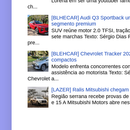
Lorena em ser uma youtuber famo
ch...
[BLHECAR] Audi Q3 Sportback un
segmento premium
SUV reúne motor 2.0 TFSI, tração 
sete marchas Texto: Sérgio Dias 
pre...
[BLEHCAR] Chevrolet Tracker 202
compactos
Modelo enfrenta concorrentes co
assistência ao motorista Texto: S
Chevrolet a...
[LAZER] Ralis Mitsubishi chegam
Região serrana recebe provas de 
e 15 A Mitsubishi Motors abre nesta