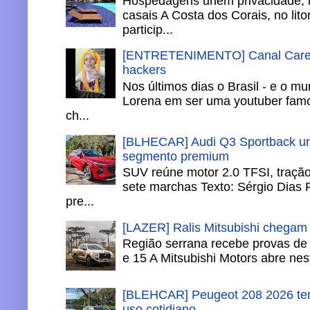
Hospedagens unem privacidade, 
casais A Costa dos Corais, no lito
particip...
[ENTRETENIMENTO] Canal Careca
hackers
Nos últimos dias o Brasil - e o m
Lorena em ser uma youtuber famo
ch...
[BLHECAR] Audi Q3 Sportback un
segmento premium
SUV reúne motor 2.0 TFSI, tração 
sete marchas Texto: Sérgio Dias 
pre...
[LAZER] Ralis Mitsubishi chegam
Região serrana recebe provas de 
e 15 A Mitsubishi Motors abre nesta
[BLEHCAR] Peugeot 208 2026 tem
uso cotidiano