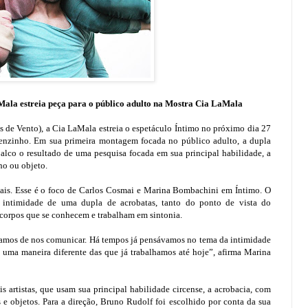
Mala estreia peça para o público adulto na Mostra Cia LaMala
 de Vento), a Cia LaMala estreia o espetáculo Íntimo no próximo dia 27
elenzinho. Em sua primeira montagem focada no público adulto, a dupla
lco o resultado de uma pesquisa focada em sua principal habilidade, a
ho ou objeto.
mais. Esse é o foco de Carlos Cosmai e Marina Bombachini em Íntimo. O
a intimidade de uma dupla de acrobatas, tanto do ponto de vista do
 corpos que se conhecem e trabalham em sintonia.
hamos de nos comunicar. Há tempos já pensávamos no tema da intimidade
uma maneira diferente das que já trabalhamos até hoje”, afirma Marina
s artistas, que usam sua principal habilidade circense, a acrobacia, com
 e objetos. Para a direção, Bruno Rudolf foi escolhido por conta da sua