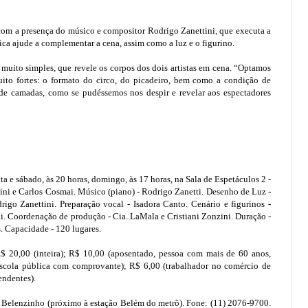
om a presença do músico e compositor Rodrigo Zanettini, que executa a
sica ajude a complementar a cena, assim como a luz e o figurino.
uito simples, que revele os corpos dos dois artistas em cena. “Optamos
uito fortes: o formato do circo, do picadeiro, bem como a condição de
 de camadas, como se pudéssemos nos despir e revelar aos espectadores
xta e sábado, às 20 horas, domingo, às 17 horas, na Sala de Espetáculos 2 -
ni e Carlos Cosmai. Músico (piano) - Rodrigo Zanetti. Desenho de Luz -
rigo Zanettini. Preparação vocal - Isadora Canto. Cenário e figurinos -
 Coordenação de produção - Cia. LaMala e Cristiani Zonzini. Duração -
. Capacidade - 120 lugares.
R$ 20,00 (inteira); R$ 10,00 (aposentado, pessoa com mais de 60 anos,
 escola pública com comprovante); R$ 6,00 (trabalhador no comércio de
endentes).
lenzinho (próximo à estação Belém do metrô). Fone: (11) 2076-9700.