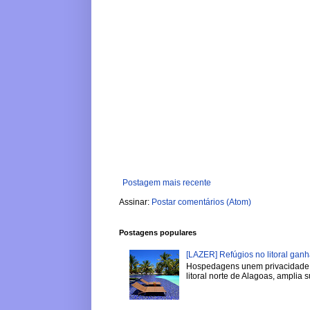
Postagem mais recente
Assinar:
Postar comentários (Atom)
Postagens populares
[LAZER] Refúgios no litoral gan
Hospedagens unem privacidade, 
litoral norte de Alagoas, amplia su