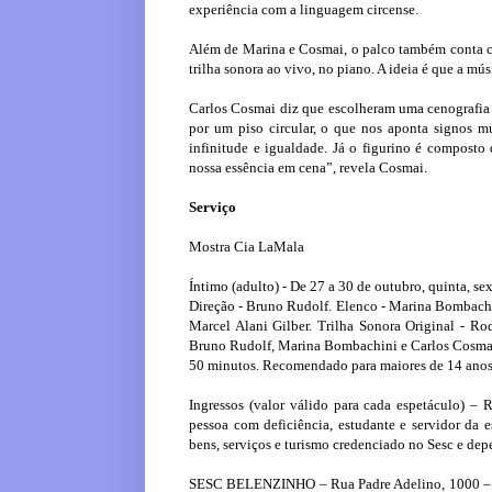
experiência com a linguagem circense.
Além de Marina e Cosmai, o palco também conta c
trilha sonora ao vivo, no piano. A ideia é que a mú
Carlos Cosmai diz que escolheram uma cenografia m
por um piso circular, o que nos aponta signos m
infinitude e igualdade. Já o figurino é composto
nossa essência em cena”, revela Cosmai.
Serviço
Mostra Cia LaMala
Íntimo (adulto) - De 27 a 30 de outubro, quinta, se
Direção - Bruno Rudolf. Elenco - Marina Bombachi
Marcel Alani Gilber. Trilha Sonora Original - Rod
Bruno Rudolf, Marina Bombachini e Carlos Cosmai.
50 minutos. Recomendado para maiores de 14 anos
Ingressos (valor válido para cada espetáculo) – 
pessoa com deficiência, estudante e servidor da
bens, serviços e turismo credenciado no Sesc e dep
SESC BELENZINHO – Rua Padre Adelino, 1000 – Be