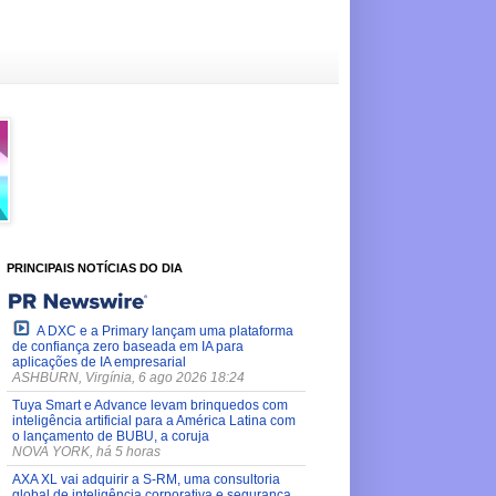
PRINCIPAIS NOTÍCIAS DO DIA
A DXC e a Primary lançam uma plataforma
de confiança zero baseada em IA para
aplicações de IA empresarial
ASHBURN, Virgínia, 6 ago 2026 18:24
Tuya Smart e Advance levam brinquedos com
inteligência artificial para a América Latina com
o lançamento de BUBU, a coruja
NOVA YORK, há 5 horas
AXA XL vai adquirir a S-RM, uma consultoria
global de inteligência corporativa e segurança