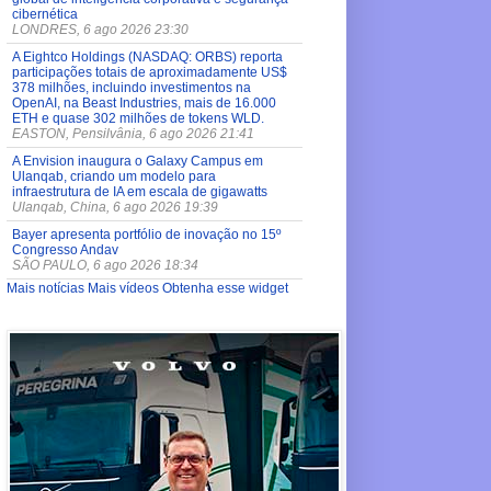
cibernética
LONDRES, 6 ago 2026 23:30
A Eightco Holdings (NASDAQ: ORBS) reporta
participações totais de aproximadamente US$
378 milhões, incluindo investimentos na
OpenAI, na Beast Industries, mais de 16.000
ETH e quase 302 milhões de tokens WLD.
EASTON, Pensilvânia, 6 ago 2026 21:41
A Envision inaugura o Galaxy Campus em
Ulanqab, criando um modelo para
infraestrutura de IA em escala de gigawatts
Ulanqab, China, 6 ago 2026 19:39
Bayer apresenta portfólio de inovação no 15º
Congresso Andav
SÃO PAULO, 6 ago 2026 18:34
Mais notícias
Mais vídeos
Obtenha esse widget