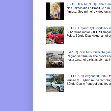
[ENTRETENIMENTO] Canal Careca
Nos últimos dias o Brasil - e o
famosa. Seu primeiro vídeo em se
[BLHECAR] Audi Q3 Sportback u
SUV reúne motor 2.0 TFSI, tração
Fotos: Sérgio Dias A Audi ampliou
[LAZER] Ralis Mitsubishi chega
Região serrana recebe provas de 
nesta terça-feira (4), às 10h, as in
[BLEHCAR] Peugeot 208 2026 tem
Versão GT Hybrid reúne tecnologi
Sérgio Dias A Peugeot ampliou a l