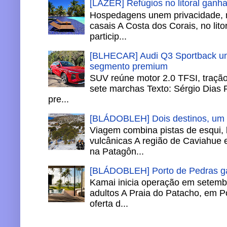
[LAZER] Refúgios no litoral ganh
Hospedagens unem privacidade, 
casais A Costa dos Corais, no lito
particip...
[BLHECAR] Audi Q3 Sportback un
segmento premium
SUV reúne motor 2.0 TFSI, tração 
sete marchas Texto: Sérgio Dias 
pre...
[BLÁDOBLEH] Dois destinos, um in
Viagem combina pistas de esqui,
vulcânicas A região de Caviahue
na Patagôn...
[BLÁDOBLEH] Porto de Pedras ga
Kamai inicia operação em setemb
adultos A Praia do Patacho, em P
oferta d...