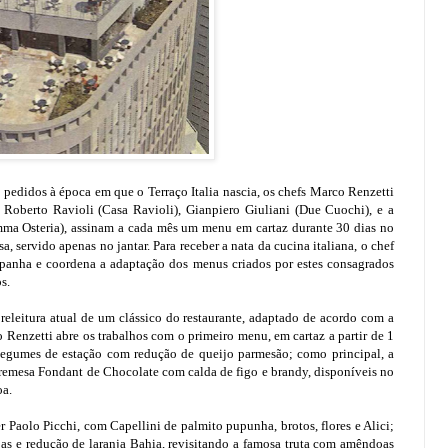
 pedidos à época em que o Terraço Italia nascia, os chefs Marco Renzetti
i), Roberto Ravioli (Casa Ravioli), Gianpiero Giuliani (Due Cuochi), e a
ma Osteria), assinam a cada mês um menu em cartaz durante 30 dias no
a, servido apenas no jantar. Para receber a nata da cucina italiana, o chef
mpanha e coordena a adaptação dos menus criados por estes consagrados
s.
eleitura atual de um clássico do restaurante, adaptado de acordo com a
 Renzetti abre os trabalhos com o primeiro menu, em cartaz a partir de 1
 legumes de estação com redução de queijo parmesão; como principal, a
bremesa Fondant de Chocolate com calda de figo e brandy, disponíveis no
oa.
er Paolo Picchi, com Capellini de palmito pupunha, brotos, flores e Alici;
as e redução de laranja Bahia, revisitando a famosa truta com amêndoas