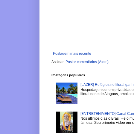
Postagem mais recente
Assinar:
Postar comentários (Atom)
Postagens populares
[LAZER] Refúgios no litoral gan
Hospedagens unem privacidade, 
litoral norte de Alagoas, amplia su
[ENTRETENIMENTO] Canal Careca
Nos últimos dias o Brasil - e o
famosa. Seu primeiro vídeo em se