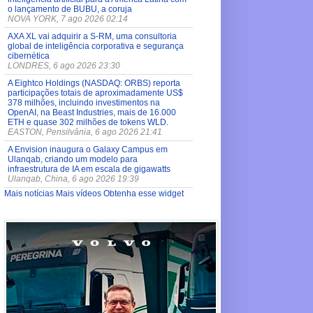
o lançamento de BUBU, a coruja
NOVA YORK, 7 ago 2026 02:14
AXA XL vai adquirir a S-RM, uma consultoria
global de inteligência corporativa e segurança
cibernética
LONDRES, 6 ago 2026 23:30
A Eightco Holdings (NASDAQ: ORBS) reporta
participações totais de aproximadamente US$
378 milhões, incluindo investimentos na
OpenAI, na Beast Industries, mais de 16.000
ETH e quase 302 milhões de tokens WLD.
EASTON, Pensilvânia, 6 ago 2026 21:41
A Envision inaugura o Galaxy Campus em
Ulanqab, criando um modelo para
infraestrutura de IA em escala de gigawatts
Ulanqab, China, 6 ago 2026 19:39
Mais notícias
Mais vídeos
Obtenha esse widget