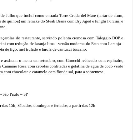
de Julho que inclui como entrada Torre Cruda del Mare (tartar de atum,
ps de quinoa) um remake do Steak Diana com Dry Aged e funghi Porcini, e
one.
açarolas do restaurante, servindo polenta cremosa com Taleggio DOP e
cini com redução de laranja lima - versão moderna do Pato com Laranja -
 de figo, mel trufado e farofa de cantucci toscano.
a e assinam o menu em setembro, com Gnocchi recheado com espinafre,
e Camarão Rosa com cebolas confitadas e gelatina de água de coco verde
ota com chocolate e caramelo com flor de sal, para a sobremesa.
 - São Paulo – SP
r das 15h; Sábados, domingos e feriados, a partir das 12h