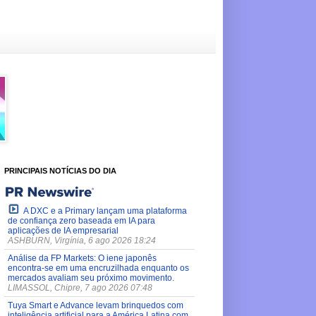
PRINCIPAIS NOTÍCIAS DO DIA
A DXC e a Primary lançam uma plataforma
de confiança zero baseada em IA para
aplicações de IA empresarial
ASHBURN, Virgínia, 6 ago 2026 18:24
Análise da FP Markets: O iene japonês
encontra-se em uma encruzilhada enquanto os
mercados avaliam seu próximo movimento.
LIMASSOL, Chipre, 7 ago 2026 07:48
Tuya Smart e Advance levam brinquedos com
inteligência artificial para a América Latina com