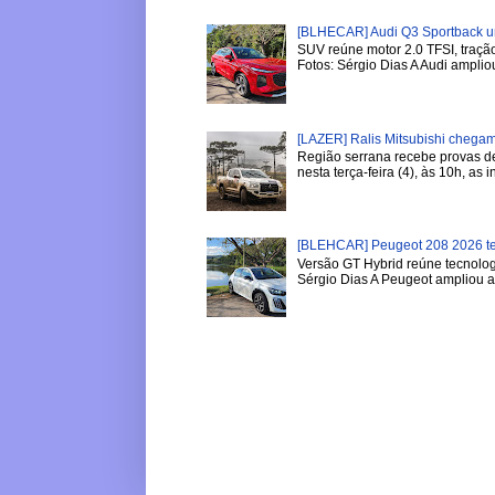
[BLHECAR] Audi Q3 Sportback u
SUV reúne motor 2.0 TFSI, tração
Fotos: Sérgio Dias A Audi ampliou
[LAZER] Ralis Mitsubishi chega
Região serrana recebe provas de 
nesta terça-feira (4), às 10h, as in
[BLEHCAR] Peugeot 208 2026 tem
Versão GT Hybrid reúne tecnologi
Sérgio Dias A Peugeot ampliou a l