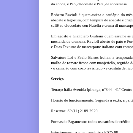
da época, e Pão, chocolate e Pera, de sobremesa.
Roberto Ravioli é quem assina o cardápio do mês 
abacate e lagostim, com tempura de abacate e cris
suflê ao cioccolato con Nutella e crema di mascarp
Em agosto é Gianpiero Giuliani quem assume as c
mostarda de cremona, Ravioli aberto de pato e Por
e Duas Texturas de mascarpone italiano com compota
Salvatore Loi e Paulo Barros fecham a temporad
molho de tomate fresco com manjericão, seguido d
- o camarão com coco revisitado - e crostata de ric
Serviço
Terraço Itália Avenida Ipiranga, n°344 - 41° Centro
Horário de funcionamento: Segunda a sexta, a parti
Reservas: SP (11) 2189-2929
Formas de Pagamento: todos os cartões de crédito
Estacionamento com manobrista R$25,00