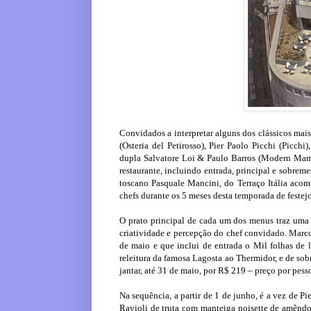
Convidados a interpretar alguns dos clássicos mais
(Osteria del Petirosso), Pier Paolo Picchi (Picch
dupla Salvatore Loi & Paulo Barros (Modern Mam
restaurante, incluindo entrada, principal e sobremes
toscano Pasquale Mancini, do Terraço Itália aco
chefs durante os 5 meses desta temporada de festejo
O prato principal de cada um dos menus traz uma r
criatividade e percepção do chef convidado. Marco
de maio e que inclui de entrada o Mil folhas de
releitura da famosa Lagosta ao Thermidor, e de so
jantar, até 31 de maio, por R$ 219 – preço por pess
Na sequência, a partir de 1 de junho, é a vez de Pi
Ravioli de truta com manteiga noisette de amêndo