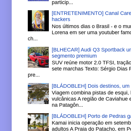
particip...
[ENTRETENIMENTO] Canal Careca
hackers
Nos últimos dias o Brasil - e o m
Lorena em ser uma youtuber famo
ch...
[BLHECAR] Audi Q3 Sportback un
segmento premium
SUV reúne motor 2.0 TFSI, tração 
sete marchas Texto: Sérgio Dias 
pre...
[BLÁDOBLEH] Dois destinos, um in
Viagem combina pistas de esqui,
vulcânicas A região de Caviahue
na Patagôn...
[BLÁDOBLEH] Porto de Pedras ga
Kamai inicia operação em setemb
adultos A Praia do Patacho, em P