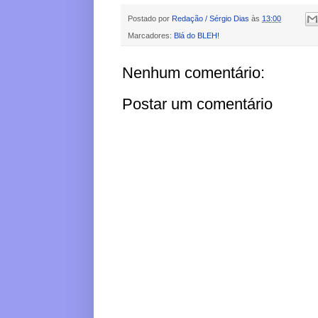
Postado por
Redação / Sérgio Dias
às
13:00
Marcadores:
Blá do BLEH!
Nenhum comentário:
Postar um comentário