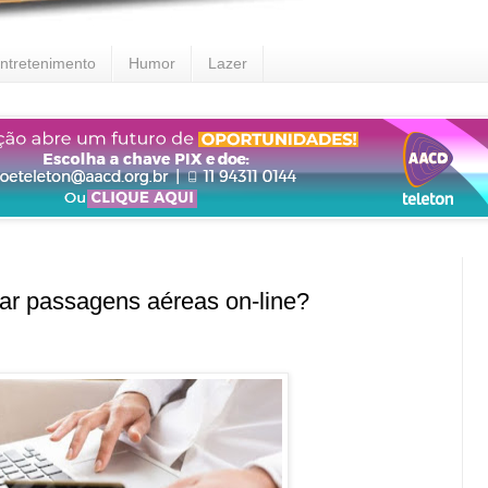
ntretenimento
Humor
Lazer
 passagens aéreas on-line?