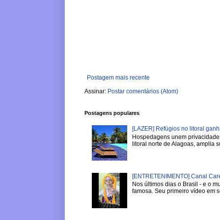
Postagem mais recente
Assinar:
Postar comentários (Atom)
Postagens populares
[LAZER] Refúgios no litoral gan
Hospedagens unem privacidade, 
litoral norte de Alagoas, amplia su
[ENTRETENIMENTO] Canal Careca
Nos últimos dias o Brasil - e o
famosa. Seu primeiro vídeo em se