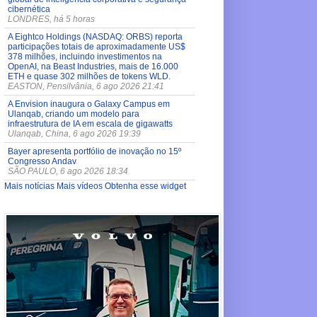
cibernética
LONDRES, há 5 horas
A Eightco Holdings (NASDAQ: ORBS) reporta
participações totais de aproximadamente US$
378 milhões, incluindo investimentos na
OpenAI, na Beast Industries, mais de 16.000
ETH e quase 302 milhões de tokens WLD.
EASTON, Pensilvânia, 6 ago 2026 21:41
A Envision inaugura o Galaxy Campus em
Ulanqab, criando um modelo para
infraestrutura de IA em escala de gigawatts
Ulanqab, China, 6 ago 2026 19:39
Bayer apresenta portfólio de inovação no 15º
Congresso Andav
SÃO PAULO, 6 ago 2026 18:34
Mais notícias
Mais vídeos
Obtenha esse widget