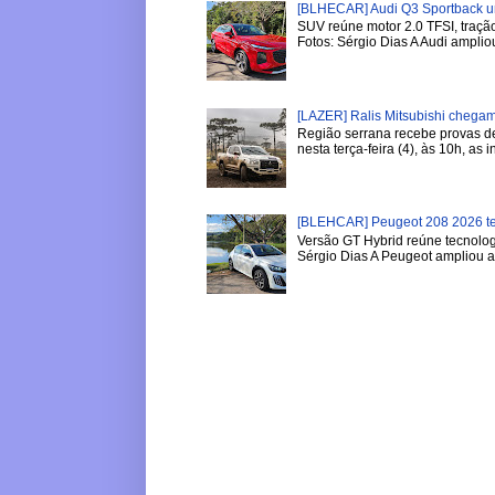
[BLHECAR] Audi Q3 Sportback u
SUV reúne motor 2.0 TFSI, tração
Fotos: Sérgio Dias A Audi ampliou
[LAZER] Ralis Mitsubishi chega
Região serrana recebe provas de 
nesta terça-feira (4), às 10h, as in
[BLEHCAR] Peugeot 208 2026 tem
Versão GT Hybrid reúne tecnologi
Sérgio Dias A Peugeot ampliou a l