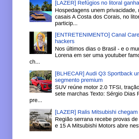
[LAZER] Refúgios no litoral ganh
Hospedagens unem privacidade, 
casais A Costa dos Corais, no lito
particip...
[ENTRETENIMENTO] Canal Careca
hackers
Nos últimos dias o Brasil - e o m
Lorena em ser uma youtuber famo
ch...
[BLHECAR] Audi Q3 Sportback un
segmento premium
SUV reúne motor 2.0 TFSI, tração 
sete marchas Texto: Sérgio Dias 
pre...
[LAZER] Ralis Mitsubishi chegam
Região serrana recebe provas de 
e 15 A Mitsubishi Motors abre nesta