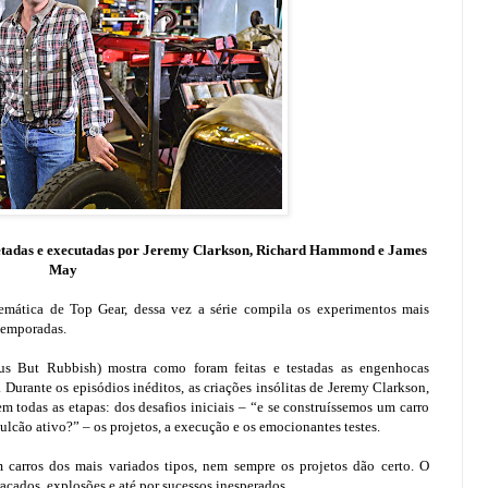
jetadas e executadas por Jeremy Clarkson, Richard Hammond e James
May
mática de Top Gear, dessa vez a série compila os experimentos mais
temporadas.
us But Rubbish) mostra como foram feitas e testadas as engenhocas
 Durante os episódios inéditos, as criações insólitas de Jeremy Clarkson,
odas as etapas: dos desafios iniciais – “e se construíssemos um carro
vulcão ativo?” – os projetos, a execução e os emocionantes testes.
 carros dos mais variados tipos, nem sempre os projetos dão certo. O
raçados, explosões e até por sucessos inesperados.