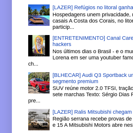
[LAZER] Refúgios no litoral ganh
Hospedagens unem privacidade, 
casais A Costa dos Corais, no lito
particip...
[ENTRETENIMENTO] Canal Careca
hackers
Nos últimos dias o Brasil - e o m
Lorena em ser uma youtuber famo
ch...
[BLHECAR] Audi Q3 Sportback un
segmento premium
SUV reúne motor 2.0 TFSI, tração 
sete marchas Texto: Sérgio Dias 
pre...
[LAZER] Ralis Mitsubishi chegam
Região serrana recebe provas de 
e 15 A Mitsubishi Motors abre nesta