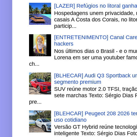
[LAZER] Refúgios no litoral ganh
Hospedagens unem privacidade, 
casais A Costa dos Corais, no lito
particip...
[ENTRETENIMENTO] Canal Careca
hackers
Nos últimos dias o Brasil - e o m
Lorena em ser uma youtuber famo
ch...
[BLHECAR] Audi Q3 Sportback un
segmento premium
SUV reúne motor 2.0 TFSI, tração 
sete marchas Texto: Sérgio Dias 
pre...
[BLEHCAR] Peugeot 208 2026 tem
uso cotidiano
Versão GT Hybrid reúne tecnologi
inteligente Texto: Sérgio Dias Fo