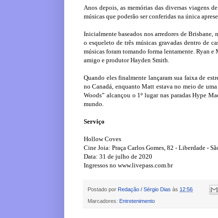
Anos depois, as memórias das diversas viagens d
músicas que poderão ser conferidas na única apres
Inicialmente baseados nos arredores de Brisbane, 
o esqueleto de três músicas gravadas dentro de ca
músicas foram tomando forma lentamente. Ryan e Ma
amigo e produtor Hayden Smith.
Quando eles finalmente lançaram sua faixa de es
no Canadá, enquanto Matt estava no meio de uma o
Woods” alcançou o 1º lugar nas paradas Hype Mac
mundo.
Serviço
Hollow Coves
Cine Joia: Praça Carlos Gomes, 82 - Liberdade - S
Data: 31 de julho de 2020
Ingressos no www.livepass.com.br
Postado por
Redação / Sérgio Dias
às
12:56
Marcadores:
Entretenimento