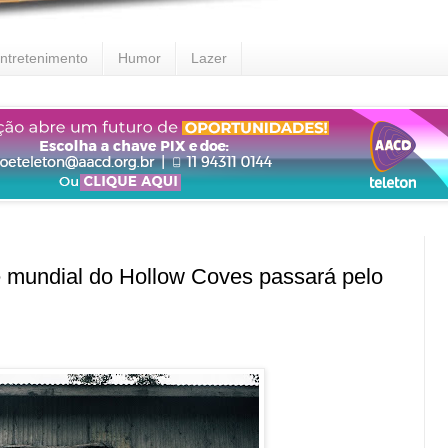
ntretenimento
Humor
Lazer
undial do Hollow Coves passará pelo