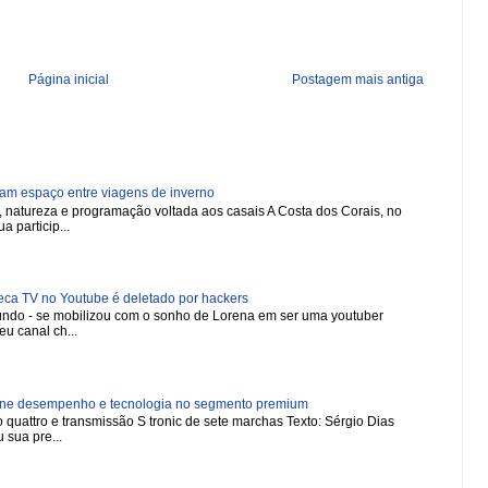
Página inicial
Postagem mais antiga
ham espaço entre viagens de inverno
natureza e programação voltada aos casais A Costa dos Corais, no
a particip...
 TV no Youtube é deletado por hackers
 mundo - se mobilizou com o sonho de Lorena em ser uma youtuber
u canal ch...
ne desempenho e tecnologia no segmento premium
 quattro e transmissão S tronic de sete marchas Texto: Sérgio Dias
 sua pre...