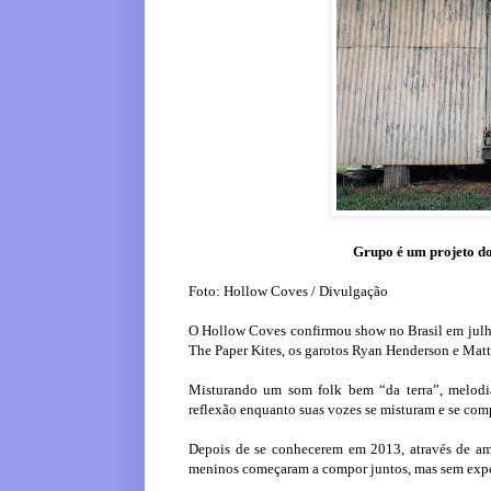
Grupo é um projeto d
Foto: Hollow Coves / Divulgação
O Hollow Coves confirmou show no Brasil em julh
The Paper Kites, os garotos Ryan Henderson e Matt
Misturando um som folk bem “da terra”, melodia
reflexão enquanto suas vozes se misturam e se co
Depois de se conhecerem em 2013, através de a
meninos começaram a compor juntos, mas sem expect