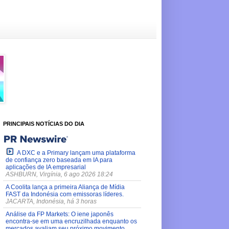
PRINCIPAIS NOTÍCIAS DO DIA
A DXC e a Primary lançam uma plataforma
de confiança zero baseada em IA para
aplicações de IA empresarial
ASHBURN, Virgínia, 6 ago 2026 18:24
A Coolita lança a primeira Aliança de Mídia
FAST da Indonésia com emissoras líderes.
JACARTA, Indonésia, há 3 horas
Análise da FP Markets: O iene japonês
encontra-se em uma encruzilhada enquanto os
mercados avaliam seu próximo movimento.