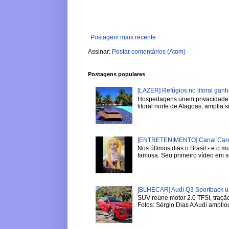
Postagem mais recente
Assinar:
Postar comentários (Atom)
Postagens populares
[LAZER] Refúgios no litoral gan
Hospedagens unem privacidade, 
litoral norte de Alagoas, amplia su
[ENTRETENIMENTO] Canal Careca
Nos últimos dias o Brasil - e o
famosa. Seu primeiro vídeo em se
[BLHECAR] Audi Q3 Sportback u
SUV reúne motor 2.0 TFSI, tração
Fotos: Sérgio Dias A Audi ampliou