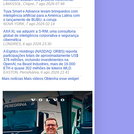
LIMASSOL, Chipre, 7 ago 2026 07:48
Tuya Smart e Advance levam brinquedos com
inteligência artificial para a América Latina com
o lançamento de BUBU, a coruja
NOVA YORK, 7 ago 2026 02:14
AXA XL vai adquirir a S-RM, uma consultoria
global de inteligência corporativa e segurança
cibernética
LONDRES, 6 ago 2026 23:30
A Eightco Holdings (NASDAQ: ORBS) reporta
participações totais de aproximadamente US$
378 milhões, incluindo investimentos na
OpenAI, na Beast Industries, mais de 16.000
ETH e quase 302 milhões de tokens WLD.
EASTON, Pensilvânia, 6 ago 2026 21:41
Mais notícias
Mais vídeos
Obtenha esse widget