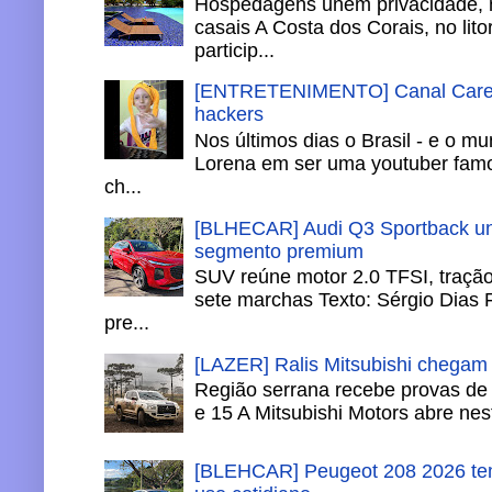
Hospedagens unem privacidade, 
casais A Costa dos Corais, no lito
particip...
[ENTRETENIMENTO] Canal Careca
hackers
Nos últimos dias o Brasil - e o m
Lorena em ser uma youtuber famo
ch...
[BLHECAR] Audi Q3 Sportback un
segmento premium
SUV reúne motor 2.0 TFSI, tração 
sete marchas Texto: Sérgio Dias 
pre...
[LAZER] Ralis Mitsubishi chegam
Região serrana recebe provas de 
e 15 A Mitsubishi Motors abre nesta
[BLEHCAR] Peugeot 208 2026 tem