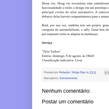
Dessa vez, Doug vai reconstruir uma caminhonet
funcionalidade a estilo e design em um protótipo de
principal evento do setor automotivo. A carroc
debaixo delas haverá compartimentos para o arma
Brad, por sua vez, também tem um projeto grand
categoria do automobilismo, o rally. Guiar fora d
pai enquanto tenta se adaptar às mudanças.
Serviço
"Twin Turbos"
Estreia: domingo, 9 de agosto, às 19h45
Classificação indicativa: Livre
Postado por
Redação / Sérgio Dias
às
23:11
Marcadores:
Entretenimento
Nenhum comentário:
Postar um comentário