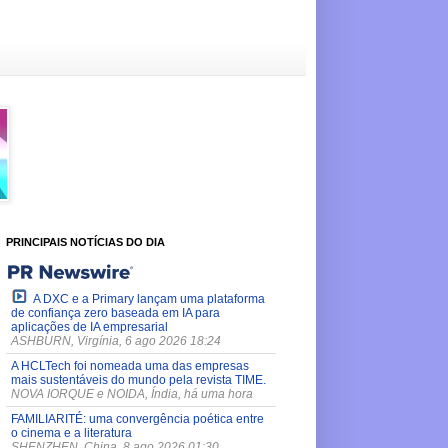
PRINCIPAIS NOTÍCIAS DO DIA
A DXC e a Primary lançam uma plataforma
de confiança zero baseada em IA para
aplicações de IA empresarial
ASHBURN, Virgínia, 6 ago 2026 18:24
A HCLTech foi nomeada uma das empresas
mais sustentáveis do mundo pela revista TIME.
NOVA IORQUE e NOIDA, Índia, há uma hora
FAMILIARITÉ: uma convergência poética entre
o cinema e a literatura
SHENZHEN, China, 8 ago 2026 01:30