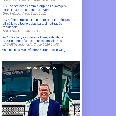
LG une proteção contra alérgenos e lavagem
silenciosa para a rotina no inverno
SÃO PAULO, 7 ago 2026 18:11
LG reúne especialistas para discutir tendências
climáticas e tecnologias para climatização
residencial
SÃO PAULO, 7 ago 2026 18:11
A Coolita lança a primeira Aliança de Mídia
FAST da Indonésia com emissoras líderes.
JACARTA, Indonésia, 7 ago 2026 14:43
Mais notícias
Mais vídeos
Obtenha esse widget