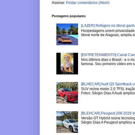
Assinar:
Postar comentários (Atom)
Postagens populares
[LAZER] Refúgios no litoral gan
Hospedagens unem privacidade, 
litoral norte de Alagoas, amplia su
[ENTRETENIMENTO] Canal Careca
Nos últimos dias o Brasil - e o
famosa. Seu primeiro vídeo em se
[BLHECAR] Audi Q3 Sportback u
SUV reúne motor 2.0 TFSI, tração
Fotos: Sérgio Dias A Audi ampliou
[BLEHCAR] Peugeot 208 2026 tem
Versão GT Hybrid reúne tecnologi
Sérgio Dias A Peugeot ampliou a l