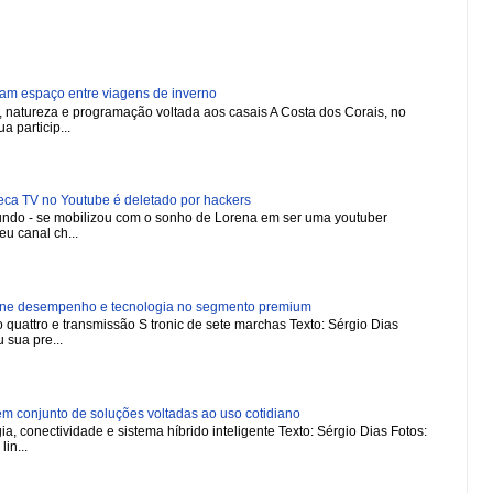
ham espaço entre viagens de inverno
natureza e programação voltada aos casais A Costa dos Corais, no
a particip...
 TV no Youtube é deletado por hackers
 mundo - se mobilizou com o sonho de Lorena em ser uma youtuber
u canal ch...
ne desempenho e tecnologia no segmento premium
 quattro e transmissão S tronic de sete marchas Texto: Sérgio Dias
 sua pre...
 conjunto de soluções voltadas ao uso cotidiano
a, conectividade e sistema híbrido inteligente Texto: Sérgio Dias Fotos:
in...