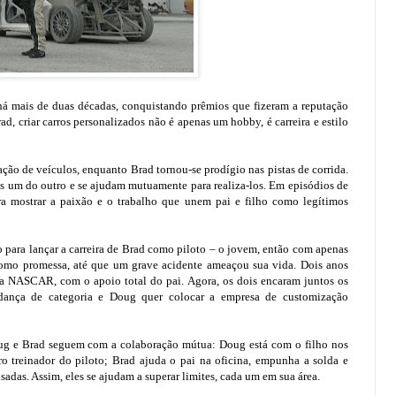
há mais de duas décadas, conquistando prêmios que fizeram a reputação
d, criar carros personalizados não é apenas um hobby, é carreira e estilo
ção de veículos, enquanto Brad tornou-se prodígio nas pistas de corrida.
os um do outro e se ajudam mutuamente para realiza-los. Em episódios de
ara mostrar a paixão e o trabalho que unem pai e filho como legítimos
 para lançar a carreira de Brad como piloto – o jovem, então com apenas
 como promessa, até que um grave acidente ameaçou sua vida. Dois anos
ria NASCAR, com o apoio total do pai. Agora, os dois encaram juntos os
udança de categoria e Doug quer colocar a empresa de customização
oug e Brad seguem com a colaboração mútua: Doug está com o filho nos
 treinador do piloto; Brad ajuda o pai na oficina, empunha a solda e
sadas. Assim, eles se ajudam a superar limites, cada um em sua área.