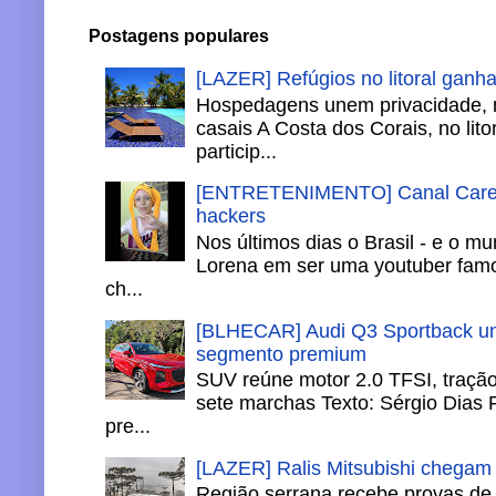
Postagens populares
[LAZER] Refúgios no litoral ganh
Hospedagens unem privacidade, 
casais A Costa dos Corais, no lito
particip...
[ENTRETENIMENTO] Canal Careca
hackers
Nos últimos dias o Brasil - e o m
Lorena em ser uma youtuber famo
ch...
[BLHECAR] Audi Q3 Sportback un
segmento premium
SUV reúne motor 2.0 TFSI, tração 
sete marchas Texto: Sérgio Dias 
pre...
[LAZER] Ralis Mitsubishi chegam
Região serrana recebe provas de 