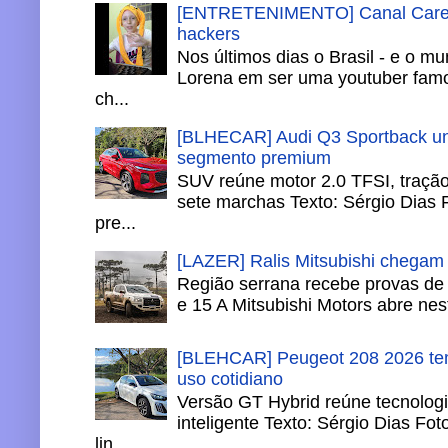
[ENTRETENIMENTO] Canal Careca
hackers
Nos últimos dias o Brasil - e o m
Lorena em ser uma youtuber famo
ch...
[BLHECAR] Audi Q3 Sportback un
segmento premium
SUV reúne motor 2.0 TFSI, tração 
sete marchas Texto: Sérgio Dias 
pre...
[LAZER] Ralis Mitsubishi chegam
Região serrana recebe provas de 
e 15 A Mitsubishi Motors abre nesta
[BLEHCAR] Peugeot 208 2026 tem
uso cotidiano
Versão GT Hybrid reúne tecnologi
inteligente Texto: Sérgio Dias Fo
lin...