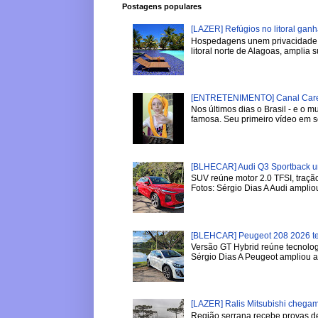
Postagens populares
[LAZER] Refúgios no litoral gan
Hospedagens unem privacidade, 
litoral norte de Alagoas, amplia su
[ENTRETENIMENTO] Canal Careca
Nos últimos dias o Brasil - e o
famosa. Seu primeiro vídeo em se
[BLHECAR] Audi Q3 Sportback u
SUV reúne motor 2.0 TFSI, tração
Fotos: Sérgio Dias A Audi ampliou
[BLEHCAR] Peugeot 208 2026 tem
Versão GT Hybrid reúne tecnologi
Sérgio Dias A Peugeot ampliou a l
[LAZER] Ralis Mitsubishi chega
Região serrana recebe provas de 