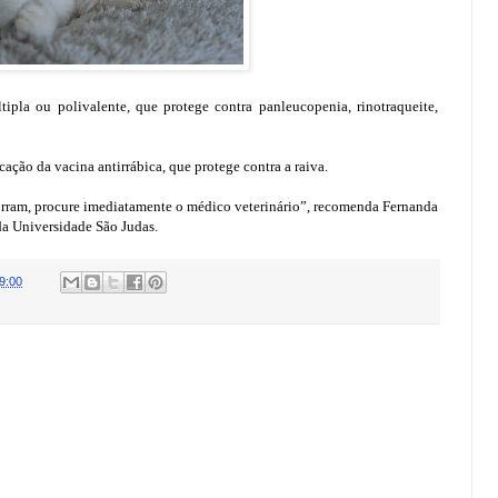
ipla ou polivalente, que protege contra panleucopenia, rinotraqueite,
ação da vacina antirrábica, que protege contra a raiva.
orram, procure imediatamente o médico veterinário”, recomenda Fernanda
da Universidade São Judas.
9:00