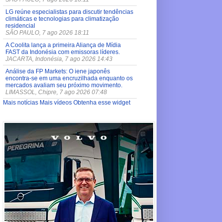
LG reúne especialistas para discutir tendências
climáticas e tecnologias para climatização
residencial
SÃO PAULO, 7 ago 2026 18:11
A Coolita lança a primeira Aliança de Mídia
FAST da Indonésia com emissoras líderes.
JACARTA, Indonésia, 7 ago 2026 14:43
Análise da FP Markets: O iene japonês
encontra-se em uma encruzilhada enquanto os
mercados avaliam seu próximo movimento.
LIMASSOL, Chipre, 7 ago 2026 07:48
Mais notícias
Mais vídeos
Obtenha esse widget