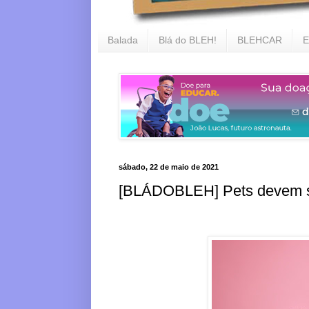
Balada
Blá do BLEH!
BLEHCAR
E
sábado, 22 de maio de 2021
[BLÁDOBLEH] Pets devem s