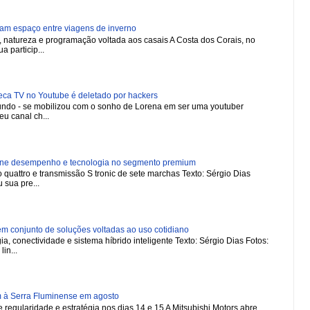
ham espaço entre viagens de inverno
natureza e programação voltada aos casais A Costa dos Corais, no
a particip...
 TV no Youtube é deletado por hackers
 mundo - se mobilizou com o sonho de Lorena em ser uma youtuber
u canal ch...
ne desempenho e tecnologia no segmento premium
 quattro e transmissão S tronic de sete marchas Texto: Sérgio Dias
 sua pre...
 conjunto de soluções voltadas ao uso cotidiano
a, conectividade e sistema híbrido inteligente Texto: Sérgio Dias Fotos:
in...
m à Serra Fluminense em agosto
regularidade e estratégia nos dias 14 e 15 A Mitsubishi Motors abre