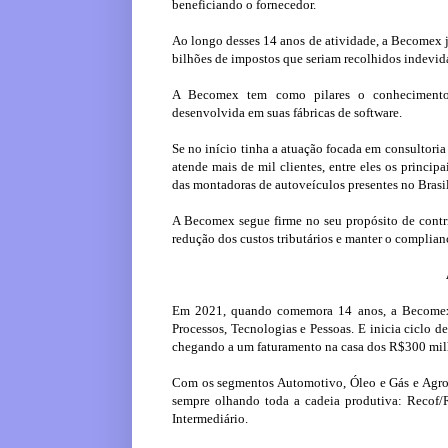
beneficiando o fornecedor.
Ao longo desses 14 anos de atividade, a Becomex j
bilhões de impostos que seriam recolhidos indevi
A Becomex tem como pilares o conhecimento m
desenvolvida em suas fábricas de software.
Se no início tinha a atuação focada em consultoria
atende mais de mil clientes, entre eles os princi
das montadoras de autoveículos presentes no Brasi
A Becomex segue firme no seu propósito de contri
redução dos custos tributários e manter o complian
Em 2021, quando comemora 14 anos, a Becomex e
Processos, Tecnologias e Pessoas. E inicia ciclo
chegando a um faturamento na casa dos R$300 mil
Com os segmentos Automotivo, Óleo e Gás e Agrone
sempre olhando toda a cadeia produtiva: Recof/
Intermediário.