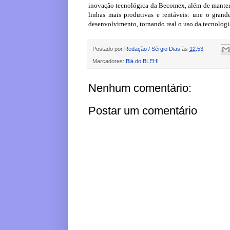
inovação tecnológica da Becomex, além de manter, 
linhas mais produtivas e rentáveis: une o gra
desenvolvimento, tornando real o uso da tecnologi
Postado por
Redação / Sérgio Dias
às
12:53
Marcadores:
Blá do BLEH!
Nenhum comentário:
Postar um comentário