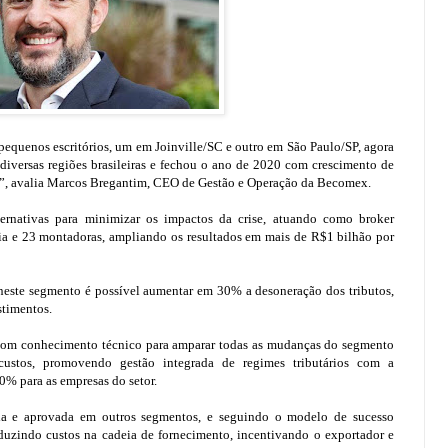
 pequenos escritórios, um em Joinville/SC e outro em São Paulo/SP, agora
iversas regiões brasileiras e fechou o ano de 2020 com crescimento de
”, avalia Marcos Bregantim, CEO de Gestão e Operação da Becomex.
ernativas para minimizar os impactos da crise, atuando como broker
ia e 23 montadoras, ampliando os resultados em mais de R$1 bilhão por
neste segmento é possível aumentar em 30% a desoneração dos tributos,
stimentos.
om conhecimento técnico para amparar todas as mudanças do segmento
 custos, promovendo gestão integrada de regimes tributários com a
40% para as empresas do setor.
a e aprovada em outros segmentos, e seguindo o modelo de sucesso
duzindo custos na cadeia de fornecimento, incentivando o exportador e