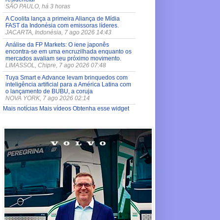
SÃO PAULO, há 3 horas
A Coolita lança a primeira Aliança de Mídia
FAST da Indonésia com emissoras líderes.
JACARTA, Indonésia, 7 ago 2026 14:43
Análise da FP Markets: O iene japonês
encontra-se em uma encruzilhada enquanto os
mercados avaliam seu próximo movimento.
LIMASSOL, Chipre, 7 ago 2026 07:48
Tuya Smart e Advance levam brinquedos com
inteligência artificial para a América Latina com
o lançamento de BUBU, a coruja
NOVA YORK, 7 ago 2026 02:14
Mais notícias
Mais vídeos
Obtenha esse widget