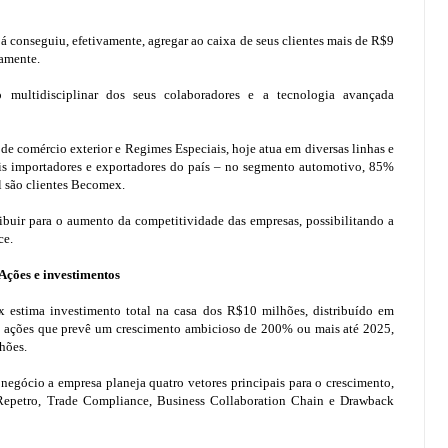
á conseguiu, efetivamente, agregar ao caixa de seus clientes mais de R$9
damente.
ultidisciplinar dos seus colaboradores e a tecnologia avançada
 de comércio exterior e Regimes Especiais, hoje atua em diversas linhas e
pais importadores e exportadores do país – no segmento automotivo, 85%
l são clientes Becomex.
buir para o aumento da competitividade das empresas, possibilitando a
ce.
Ações e investimentos
stima investimento total na casa dos R$10 milhões, distribuído em
 de ações que prevê um crescimento ambicioso de 200% ou mais até 2025,
hões.
gócio a empresa planeja quatro vetores principais para o crescimento,
Repetro, Trade Compliance, Business Collaboration Chain e Drawback