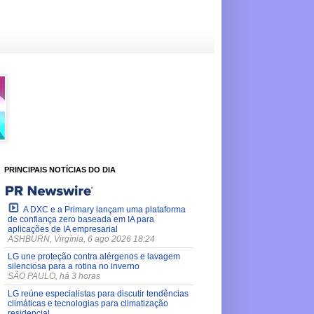
PRINCIPAIS NOTÍCIAS DO DIA
A DXC e a Primary lançam uma plataforma
de confiança zero baseada em IA para
aplicações de IA empresarial
ASHBURN, Virgínia, 6 ago 2026 18:24
LG une proteção contra alérgenos e lavagem
silenciosa para a rotina no inverno
SÃO PAULO, há 3 horas
LG reúne especialistas para discutir tendências
climáticas e tecnologias para climatização
residencial