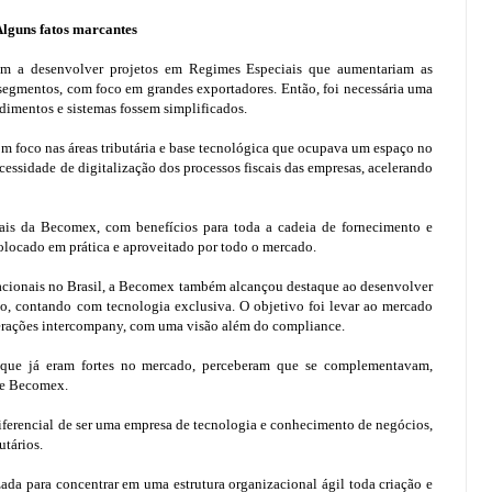
lguns fatos marcantes
m a desenvolver projetos em Regimes Especiais que aumentariam as
 segmentos, com foco em grandes exportadores. Então, foi necessária uma
dimentos e sistemas fossem simplificados.
m foco nas áreas tributária e base tecnológica que ocupava um espaço no
ssidade de digitalização dos processos fiscais das empresas, acelerando
is da Becomex, com benefícios para toda a cadeia de fornecimento e
colocado em prática e aproveitado por todo o mercado.
acionais no Brasil, a Becomex também alcançou destaque ao desenvolver
do, contando com tecnologia exclusiva. O objetivo foi levar ao mercado
erações intercompany, com uma visão além do compliance.
que já eram fortes no mercado, perceberam que se complementavam,
me Becomex.
iferencial de ser uma empresa de tecnologia e conhecimento de negócios,
utários.
da para concentrar em uma estrutura organizacional ágil toda criação e