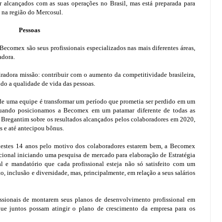
r alcançados com as suas operações no Brasil, mas está preparada para
 na região do Mercosul.
Pessoas
comex são seus profissionais especializados nas mais diferentes áreas,
adora.
radora missão: contribuir com o aumento da competitividade brasileira,
do a qualidade de vida das pessoas.
o de uma equipe é transformar um período que prometia ser perdido em um
 quando posicionamos a Becomex em um patamar diferente de todas as
 Bregantim sobre os resultados alcançados pelos colaboradores em 2020,
s e até antecipou bônus.
stes 14 anos pelo motivo dos colaboradores estarem bem, a Becomex
cional iniciando uma pesquisa de mercado para elaboração de Estratégia
 e mandatório que cada profissional esteja não só satisfeito com um
to, inclusão e diversidade, mas, principalmente, em relação a seus salários
ssionais de montarem seus planos de desenvolvimento profissional em
 que juntos possam atingir o plano de crescimento da empresa para os