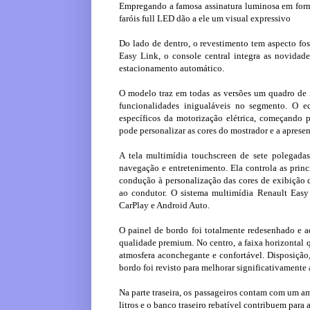
Empregando a famosa assinatura luminosa em for
faróis full LED dão a ele um visual expressivo
Do lado de dentro, o revestimento tem aspecto fos
Easy Link, o console central integra as novidad
estacionamento automático.
O modelo traz em todas as versões um quadro de i
funcionalidades inigualáveis no segmento. O eq
específicos da motorização elétrica, começando
pode personalizar as cores do mostrador e a apresen
A tela multimídia touchscreen de sete polegadas
navegação e entretenimento. Ela controla as princi
condução à personalização das cores de exibição d
ao condutor. O sistema multimídia Renault Easy
CarPlay e Android Auto.
O painel de bordo foi totalmente redesenhado e
qualidade premium. No centro, a faixa horizontal 
atmosfera aconchegante e confortável. Disposição, 
bordo foi revisto para melhorar significativamente
Na parte traseira, os passageiros contam com um a
litros e o banco traseiro rebatível contribuem para