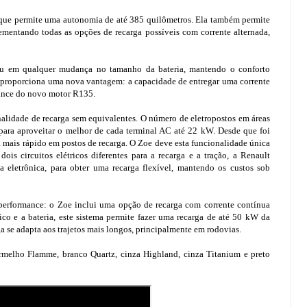
 que permite uma autonomia de até 385 quilômetros. Ela também permite
mentando todas as opções de recarga possíveis com corrente alternada,
ou em qualquer mudança no tamanho da bateria, mantendo o conforto
m proporciona uma nova vantagem: a capacidade de entregar uma corrente
mance do novo motor R135.
lidade de recarga sem equivalentes. O número de eletropostos em áreas
ara aproveitar o melhor de cada terminal AC até 22 kW. Desde que foi
ga mais rápido em postos de recarga. O Zoe deve esta funcionalidade única
is circuitos elétricos diferentes para a recarga e a tração, a Renault
 eletrônica, para obter uma recarga flexível, mantendo os custos sob
performance: o Zoe inclui uma opção de recarga com corrente contínua
ico e a bateria, este sistema permite fazer uma recarga de até 50 kW da
a se adapta aos trajetos mais longos, principalmente em rodovias.
rmelho Flamme, branco Quartz, cinza Highland, cinza Titanium e preto