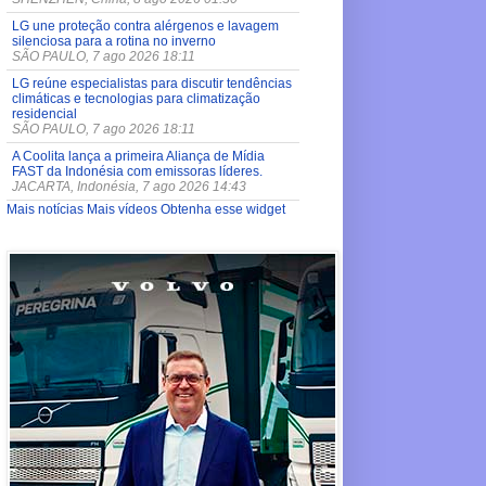
LG une proteção contra alérgenos e lavagem
silenciosa para a rotina no inverno
SÃO PAULO, 7 ago 2026 18:11
LG reúne especialistas para discutir tendências
climáticas e tecnologias para climatização
residencial
SÃO PAULO, 7 ago 2026 18:11
A Coolita lança a primeira Aliança de Mídia
FAST da Indonésia com emissoras líderes.
JACARTA, Indonésia, 7 ago 2026 14:43
Mais notícias
Mais vídeos
Obtenha esse widget