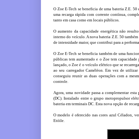
O Zoe E-Tech se beneficia de uma bateria Z.E. 50
uma recarga rápida com corrente contínua, comple
tanto em casa como em locais públicos.
O aumento da capacidade energética não result
interno do veículo. A nova bateria Z.E. 50 també
de intensidade maior, que contribui para a perfor
O Zoe E-Tech se beneficia também de uma funciona
públicas tem aumentado e o Zoe tem capacidade p
lançado, o Zoe é o veículo elétrico que se recarre
ao seu carregador Caméléon. Em vez de utilizar do
conseguiu reunir as duas operações com a mesma
controle.
Agora, uma novidade passa a complementar esta 
(DC). Instalado entre o grupo motopropulsor elétr
bateria em terminais DC. Esta nova opção de recarg
O modelo é oferecido nas cores azul Céladon, ve
Etóile.