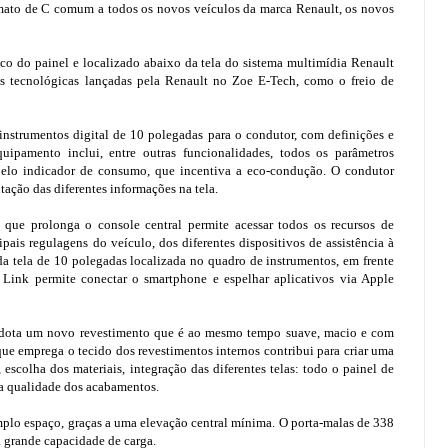
mato de C comum a todos os novos veículos da marca Renault, os novos
co do painel e localizado abaixo da tela do sistema multimídia Renault
es tecnológicas lançadas pela Renault no Zoe E-Tech, como o freio de
nstrumentos digital de 10 polegadas para o condutor, com definições e
uipamento inclui, entre outras funcionalidades, todos os parâmetros
 pelo indicador de consumo, que incentiva a eco-condução. O condutor
tação das diferentes informações na tela.
 que prolonga o console central permite acessar todos os recursos de
pais regulagens do veículo, dos diferentes dispositivos de assistência à
a tela de 10 polegadas localizada no quadro de instrumentos, em frente
 Link permite conectar o smartphone e espelhar aplicativos via Apple
 adota um novo revestimento que é ao mesmo tempo suave, macio e com
que emprega o tecido dos revestimentos internos contribui para criar uma
escolha dos materiais, integração das diferentes telas: todo o painel de
 a qualidade dos acabamentos.
mplo espaço, graças a uma elevação central mínima. O porta-malas de 338
 a grande capacidade de carga.