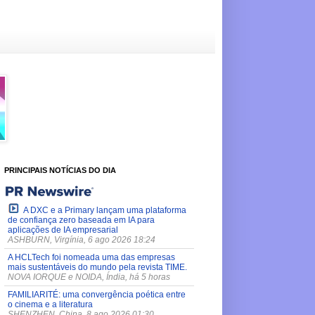
PRINCIPAIS NOTÍCIAS DO DIA
A DXC e a Primary lançam uma plataforma
de confiança zero baseada em IA para
aplicações de IA empresarial
ASHBURN, Virgínia, 6 ago 2026 18:24
A HCLTech foi nomeada uma das empresas
mais sustentáveis do mundo pela revista TIME.
NOVA IORQUE e NOIDA, Índia, há 5 horas
FAMILIARITÉ: uma convergência poética entre
o cinema e a literatura
SHENZHEN, China, 8 ago 2026 01:30