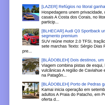
[LAZER] Refúgios no litoral ganh
Hospedagens unem privacidade, 
casais A Costa dos Corais, no lito
particip...
[BLHECAR] Audi Q3 Sportback un
segmento premium
SUV reúne motor 2.0 TFSI, tração 
sete marchas Texto: Sérgio Dias 
pre...
[BLÁDOBLEH] Dois destinos, um in
Viagem combina pistas de esqui,
vulcânicas A região de Caviahue
na Patagôn...
[BLÁDOBLEH] Porto de Pedras ga
Kamai inicia operação em setemb
adultos A Praia do Patacho, em P
oferta d...