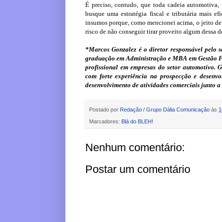
É preciso, contudo, que toda cadeia automotiva, 
busque uma estratégia fiscal e tributária mais ef
insumos porque, como mencionei acima, o jeito de 
risco de não conseguir tirar proveito algum dessa 
*Marcos Gonzalez é o diretor responsável pel
graduação em Administração e MBA em Gestão Fis
profissional em empresas do setor automotivo. 
com forte experiência na prospecção e desenvo
desenvolvimento de atividades comerciais junto a c
Postado por
Redação / Grupo Dália Comunicação
às
1
Marcadores:
Blá do BLEH!
Nenhum comentário:
Postar um comentário