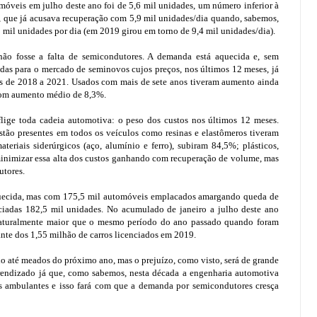
móveis em julho deste ano foi de 5,6 mil unidades, um número inferior à
, que já acusava recuperação com 5,9 mil unidades/dia quando, sabemos,
 mil unidades por dia (em 2019 girou em torno de 9,4 mil unidades/dia).
não fosse a falta de semicondutores. A demanda está aquecida e, sem
das para o mercado de seminovos cujos preços, nos últimos 12 meses, já
 de 2018 a 2021. Usados com mais de sete anos tiveram aumento ainda
com aumento médio de 8,3%.
lige toda cadeia automotiva: o peso dos custos nos últimos 12 meses.
tão presentes em todos os veículos como resinas e elastômeros tiveram
iais siderúrgicos (aço, alumínio e ferro), subiram 84,5%; plásticos,
minimizar essa alta dos custos ganhando com recuperação de volume, mas
utores.
uecida, mas com 175,5 mil automóveis emplacados amargando queda de
adas 182,5 mil unidades. No acumulado de janeiro a julho deste ano
naturalmente maior que o mesmo período do ano passado quando foram
nte dos 1,55 milhão de carros licenciados em 2019.
o até meados do próximo ano, mas o prejuízo, como visto, será de grande
rendizado já que, como sabemos, nesta década a engenharia automotiva
s ambulantes e isso fará com que a demanda por semicondutores cresça