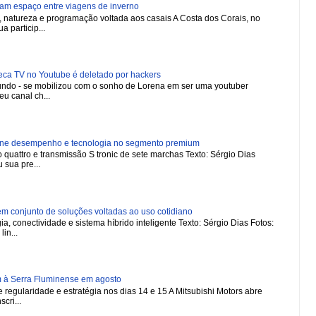
ham espaço entre viagens de inverno
natureza e programação voltada aos casais A Costa dos Corais, no
a particip...
 TV no Youtube é deletado por hackers
 mundo - se mobilizou com o sonho de Lorena em ser uma youtuber
u canal ch...
ne desempenho e tecnologia no segmento premium
 quattro e transmissão S tronic de sete marchas Texto: Sérgio Dias
 sua pre...
 conjunto de soluções voltadas ao uso cotidiano
a, conectividade e sistema híbrido inteligente Texto: Sérgio Dias Fotos:
in...
m à Serra Fluminense em agosto
regularidade e estratégia nos dias 14 e 15 A Mitsubishi Motors abre
scri...