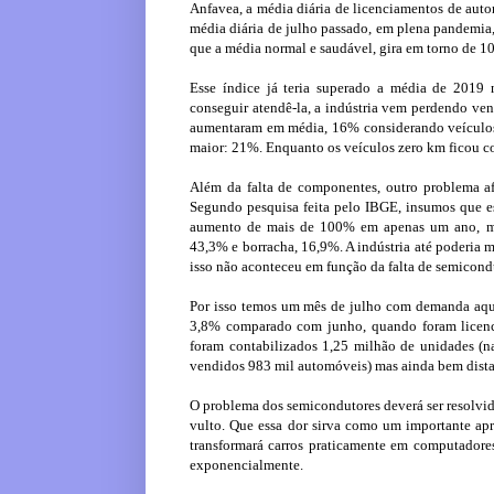
Anfavea, a média diária de licenciamentos de auto
média diária de julho passado, em plena pandemia
que a média normal e saudável, gira em torno de 10
Esse índice já teria superado a média de 2019 
conseguir atendê-la, a indústria vem perdendo ven
aumentaram em média, 16% considerando veículos
maior: 21%. Enquanto os veículos zero km ficou 
Além da falta de componentes, outro problema af
Segundo pesquisa feita pelo IBGE, insumos que es
aumento de mais de 100% em apenas um ano, mater
43,3% e borracha, 16,9%. A indústria até poderia 
isso não aconteceu em função da falta de semicond
Por isso temos um mês de julho com demanda aq
3,8% comparado com junho, quando foram licenci
foram contabilizados 1,25 milhão de unidades (
vendidos 983 mil automóveis) mas ainda bem dista
O problema dos semicondutores deverá ser resolvid
vulto. Que essa dor sirva como um importante ap
transformará carros praticamente em computadore
exponencialmente.