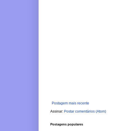
Postagem mais recente
Assinar:
Postar comentários (Atom)
Postagens populares