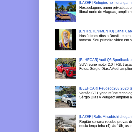
[LAZER] Refúgios no litoral gan
Hospedagens unem privacidade, 
litoral norte de Alagoas, amplia su
[ENTRETENIMENTO] Canal Careca
Nos últimos dias o Brasil - e o
famosa. Seu primeiro vídeo em se
[BLHECAR] Audi Q3 Sportback u
SUV reúne motor 2.0 TFSI, tração
Fotos: Sérgio Dias A Audi ampliou
[BLEHCAR] Peugeot 208 2026 tem
Versão GT Hybrid reúne tecnologi
Sérgio Dias A Peugeot ampliou a l
[LAZER] Ralis Mitsubishi chega
Região serrana recebe provas de 
nesta terça-feira (4), às 10h, as in