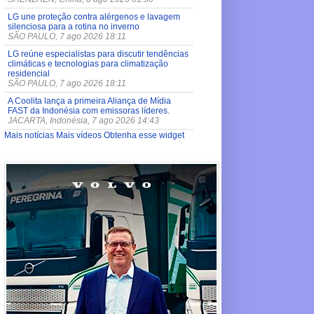
LG une proteção contra alérgenos e lavagem
silenciosa para a rotina no inverno
SÃO PAULO, 7 ago 2026 18:11
LG reúne especialistas para discutir tendências
climáticas e tecnologias para climatização
residencial
SÃO PAULO, 7 ago 2026 18:11
A Coolita lança a primeira Aliança de Mídia
FAST da Indonésia com emissoras líderes.
JACARTA, Indonésia, 7 ago 2026 14:43
Mais notícias
Mais vídeos
Obtenha esse widget