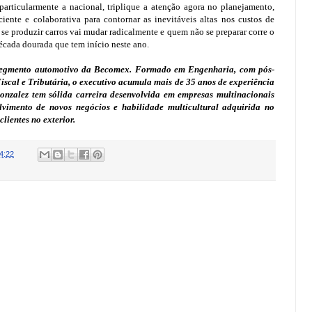
particularmente a nacional, triplique a atenção agora no planejamento,
iciente e colaborativa para contornar as inevitáveis altas nos custos de
se produzir carros vai mudar radicalmente e quem não se preparar corre o
década dourada que tem início neste ano.
o segmento automotivo da Becomex. Formado em Engenharia, com pós-
cal e Tributária, o executivo acumula mais de 35 anos de experiência
Gonzalez tem sólida carreira desenvolvida em empresas multinacionais
lvimento de novos negócios e habilidade multicultural adquirida no
lientes no exterior.
4:22