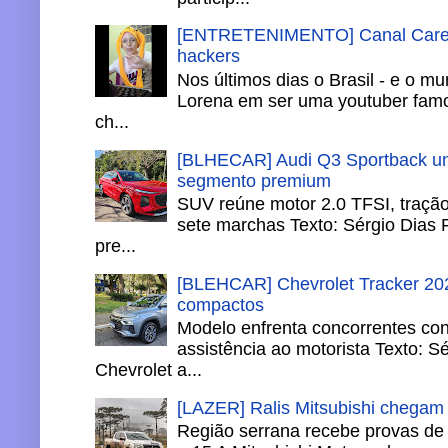
[ENTRETENIMENTO] Canal Careca
hackers
Nos últimos dias o Brasil - e o m
Lorena em ser uma youtuber famo
ch...
[BLHECAR] Audi Q3 Sportback un
segmento premium
SUV reúne motor 2.0 TFSI, tração 
sete marchas Texto: Sérgio Dias 
pre...
[BLEHCAR] Chevrolet Tracker 202
compactos
Modelo enfrenta concorrentes co
assistência ao motorista Texto: S
Chevrolet a...
[LAZER] Ralis Mitsubishi chegam
Região serrana recebe provas de 