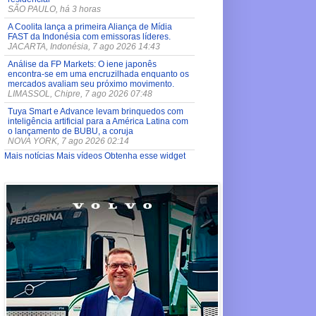
SÃO PAULO, há 3 horas
A Coolita lança a primeira Aliança de Mídia
FAST da Indonésia com emissoras líderes.
JACARTA, Indonésia, 7 ago 2026 14:43
Análise da FP Markets: O iene japonês
encontra-se em uma encruzilhada enquanto os
mercados avaliam seu próximo movimento.
LIMASSOL, Chipre, 7 ago 2026 07:48
Tuya Smart e Advance levam brinquedos com
inteligência artificial para a América Latina com
o lançamento de BUBU, a coruja
NOVA YORK, 7 ago 2026 02:14
Mais notícias
Mais vídeos
Obtenha esse widget