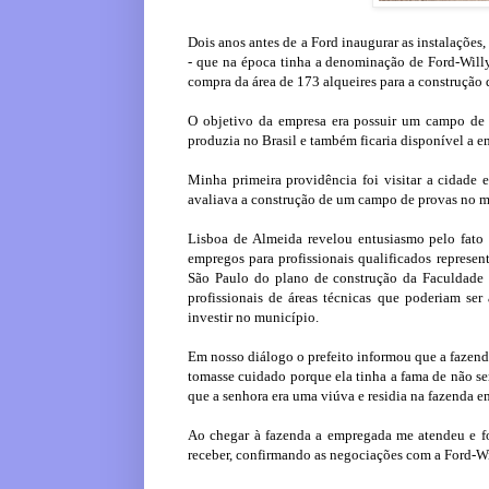
Dois anos antes de a Ford inaugurar as instalações
- que na época tinha a denominação de Ford-Willy
compra da área de 173 alqueires para a construção
O objetivo da empresa era possuir um campo de 
produzia no Brasil e também ficaria disponível a e
Minha primeira providência foi visitar a cidade 
avaliava a construção de um campo de provas no m
Lisboa de Almeida revelou entusiasmo pelo fato
empregos para profissionais qualificados represe
São Paulo do plano de construção da Faculdade d
profissionais de áreas técnicas que poderiam ser 
investir no município.
Em nosso diálogo o prefeito informou que a fazend
tomasse cuidado porque ela tinha a fama de não ser
que a senhora era uma viúva e residia na fazenda
Ao chegar à fazenda a empregada me atendeu e fo
receber, confirmando as negociações com a Ford-Wil