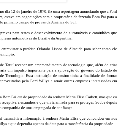
, no dia 12 de janeiro de 1970, fiz uma reportagem anunciando que a Ford
s, estava em negociações com a proprietária da fazenda Bom Pai para a
 do primeiro campo de provas da América do Sul.
provas para testes e desenvolvimento de automóveis e caminhões que
mpresas automotivas do Brasil e da Argentina.
e entrevistar o prefeito Orlando Lisboa de Almeida para saber como ele
unicípio.
 de Tatuí receber um empreendimento de tecnologia que, além de criar
ntaria um impulso importante para a aprovação do governo do Estado de
e Tecnologia. Essa instituição de ensino tinha a finalidade de formar
aproveitados pela Ford-Willys e atrair outras empresas interessadas em
a Bom Pai era de propriedade da senhora Maria Elisa Carbett, mas que eu
 receptiva a estranhos e que vivia armada para se proteger. Soube depois
 em companhia de uma empregada de confiança.
i transmitir a informação à senhora Maria Elisa que concordou em nos
lys e que dependia apenas da data para a transferência da propriedade.