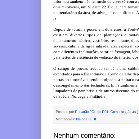
Informou também não ter medo de viver só com a e
dois revólveres, um 38 e um 22. E que, para tomar
o arrendatário da área, de advogados e políticos. 
lá.
Depois de tomar a posse, em dois anos, a Ford-W
existiam diversos tipos de plantações e mutas
departamento médico, vestiários, restaurante, duas 
severos, cabine de água salgada, área especial, c
com diferentes inclinações, setor de frenagem, labo
para testes de eficiência de vedação do interior dos
O campo de provas recebeu também uma cabine d
exportados para a Escandinávia. Como detalhe depo
portas do automóvel, sendo obrigados a retirar o ca
descongelamento das fechaduras. E, naturalmente,
limpadores de para-brisa e de outros sistemas do c
da Suécia, Noruega e Finlândia.
Postado por
Redação / Grupo Dália Comunicação
às
1
Marcadores:
Blá do BLEH!
Nenhum comentário: