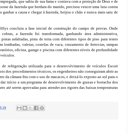
mpregada, que sabia de sua fama e contava com a proteção de Deus e de
 posse da fazenda que herdara do marido, precisou vencer uma luta contra
Ao ganhar a causa e chegar à fazenda, beijou o chão e nunca mais saiu de
illys concluiu a fase inicial de construção do campo de provas. Onde
 cobras, a fazenda foi transformada, ganhando área administrativa,
pistas asfaltadas, pista de terra com diferentes tipos de piso para testes
om lombadas, valetas, costelas de vaca, cruzamento de ferrovias, rampas
ratórios, oficina, garage e piscina com diferentes níveis de profundidade
 veículos.
e refrigeração utilizada para o desenvolvimento de veículos Escort
is dos procedimentos técnicos, os engenheiros não conseguiram abrir as
rro da câmara fria com o uso de macacos, e deixá-lo exposto ao sol para o
 dar início a um programa de desenvolvimento de graxas e borracha dos
arro até serem aprovadas para atender aos rigores das baixas temperaturas
5:19