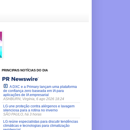
PRINCIPAIS NOTÍCIAS DO DIA
A DXC e a Primary lançam uma plataforma
de confiança zero baseada em IA para
aplicações de IA empresarial
ASHBURN, Virgínia, 6 ago 2026 18:24
LG une proteção contra alérgenos e lavagem
silenciosa para a rotina no inverno
SÃO PAULO, há 3 horas
LG reúne especialistas para discutir tendências
climáticas e tecnologias para climatização
residencial