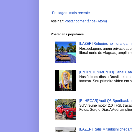
Postagem mais recente
Assinar:
Postar comentários (Atom)
Postagens populares
[LAZER] Refúgios no litoral gan
Hospedagens unem privacidade, 
litoral norte de Alagoas, amplia su
[ENTRETENIMENTO] Canal Careca
Nos últimos dias o Brasil - e o
famosa. Seu primeiro vídeo em se
[BLHECAR] Audi Q3 Sportback u
SUV reúne motor 2.0 TFSI, tração
Fotos: Sérgio Dias A Audi ampliou
[LAZER] Ralis Mitsubishi chega