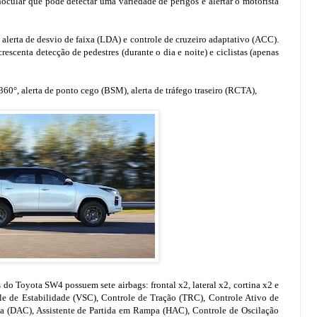
ular que pode detectar uma variedade de perigos e alertar o motorista
 alerta de desvio de faixa (LDA) e controle de cruzeiro adaptativo (ACC).
escenta detecção de pedestres (durante o dia e noite) e ciclistas (apenas
360°, alerta de ponto cego (BSM), alerta de tráfego traseiro (RCTA),
do Toyota SW4 possuem sete airbags: frontal x2, lateral x2, cortina x2 e
e de Estabilidade (VSC), Controle de Tração (TRC), Controle Ativo de
da (DAC), Assistente de Partida em Rampa (HAC), Controle de Oscilação