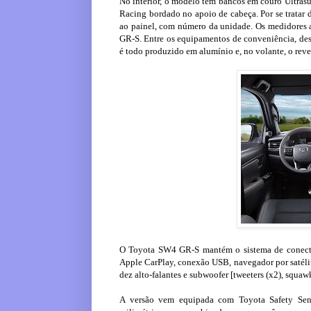
No interior, o modelo tem bancos em couro Ultras
Racing bordado no apoio de cabeça. Por se tratar 
ao painel, com número da unidade. Os medidores 
GR-S. Entre os equipamentos de conveniência, dest
é todo produzido em alumínio e, no volante, o rev
O Toyota SW4 GR-S mantém o sistema de conectiv
Apple CarPlay, conexão USB, navegador por satélit
dez alto-falantes e subwoofer [tweeters (x2), squawk
A versão vem equipada com Toyota Safety Sens