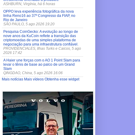
ASHBURN, Virgínia, há 6 horas
OPPO leva experiência fotográfica da nova
linha Reno16 ao 37º Congresso da FIAP, no
Rio de Janeiro
SÃO PAULO, 5 ago 2026 19:20
Pesquisa CoinGecko: A evolução ao longo de
nove anos da KuCoin reflete a transição das
criptomoedas de uma simples plataforma de
negociação para uma infraestrutura confiável.
PROVIDENCIALES, Ilhas Turks e Caicos, 5 ago
2026 17:42
A Haier une forças com o AO 1 Point Slam para
levar o tênis de base ao palco de um Grand
Slam
QINGDAO, China, 5 ago 2026 16:06
Mais notícias
Mais vídeos
Obtenha esse widget