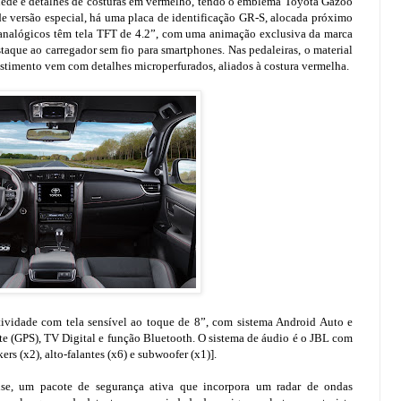
uede e detalhes de costuras em vermelho, tendo o emblema Toyota Gazoo
de versão especial, há uma placa de identificação GR-S, alocada próximo
analógicos têm tela TFT de 4.2”, com uma animação exclusiva da marca
aque ao carregador sem fio para smartphones. Nas pedaleiras, o material
estimento vem com detalhes microperfurados, aliados à costura vermelha.
idade com tela sensível ao toque de 8”, com sistema Android Auto e
e (GPS), TV Digital e função Bluetooth. O sistema de áudio é o JBL com
ers (x2), alto-falantes (x6) e subwoofer (x1)].
e, um pacote de segurança ativa que incorpora um radar de ondas