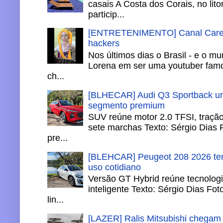
casais A Costa dos Corais, no lito
particip...
[ENTRETENIMENTO] Canal Careca
hackers
Nos últimos dias o Brasil - e o m
Lorena em ser uma youtuber famo
ch...
[BLHECAR] Audi Q3 Sportback un
segmento premium
SUV reúne motor 2.0 TFSI, tração 
sete marchas Texto: Sérgio Dias 
pre...
[BLEHCAR] Peugeot 208 2026 tem
uso cotidiano
Versão GT Hybrid reúne tecnologi
inteligente Texto: Sérgio Dias Fo
lin...
[LAZER] Ralis Mitsubishi chegam