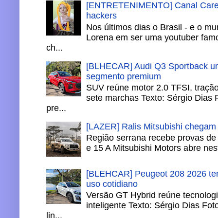
[ENTRETENIMENTO] Canal Careca
hackers
Nos últimos dias o Brasil - e o m
Lorena em ser uma youtuber famo
ch...
[BLHECAR] Audi Q3 Sportback un
segmento premium
SUV reúne motor 2.0 TFSI, tração 
sete marchas Texto: Sérgio Dias 
pre...
[LAZER] Ralis Mitsubishi chegam
Região serrana recebe provas de 
e 15 A Mitsubishi Motors abre nesta
[BLEHCAR] Peugeot 208 2026 tem
uso cotidiano
Versão GT Hybrid reúne tecnologi
inteligente Texto: Sérgio Dias Fo
lin...