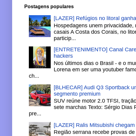
Postagens populares
[LAZER] Refúgios no litoral ganh
Hospedagens unem privacidade, 
casais A Costa dos Corais, no lito
particip...
[ENTRETENIMENTO] Canal Careca
hackers
Nos últimos dias o Brasil - e o m
Lorena em ser uma youtuber famo
ch...
[BLHECAR] Audi Q3 Sportback un
segmento premium
SUV reúne motor 2.0 TFSI, tração 
sete marchas Texto: Sérgio Dias 
pre...
[LAZER] Ralis Mitsubishi chegam
Região serrana recebe provas de 