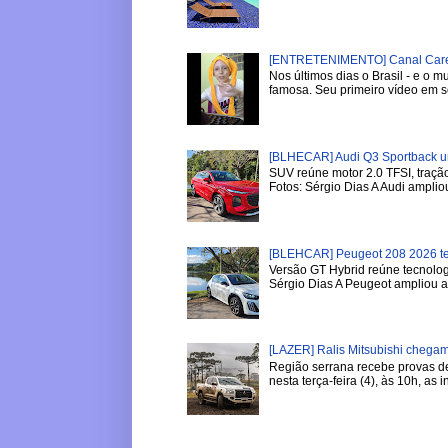
[ENTRETENIMENTO] Canal Careca
Nos últimos dias o Brasil - e o
famosa. Seu primeiro vídeo em se
[BLHECAR] Audi Q3 Sportback u
SUV reúne motor 2.0 TFSI, tração
Fotos: Sérgio Dias A Audi ampliou
[BLEHCAR] Peugeot 208 2026 tem
Versão GT Hybrid reúne tecnologi
Sérgio Dias A Peugeot ampliou a l
[LAZER] Ralis Mitsubishi chega
Região serrana recebe provas de 
nesta terça-feira (4), às 10h, as in