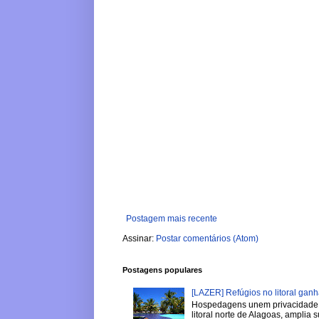
Postagem mais recente
Assinar:
Postar comentários (Atom)
Postagens populares
[LAZER] Refúgios no litoral gan
Hospedagens unem privacidade, 
litoral norte de Alagoas, amplia su