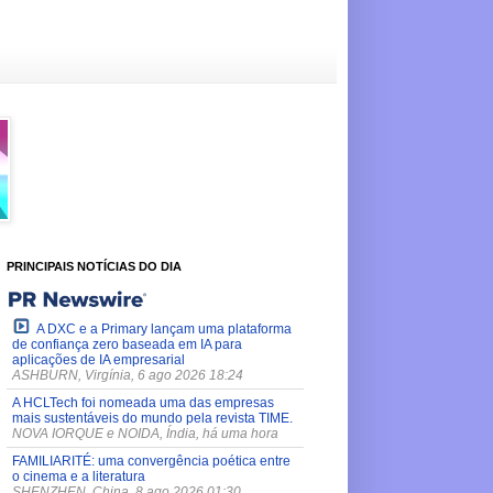
PRINCIPAIS NOTÍCIAS DO DIA
A DXC e a Primary lançam uma plataforma
de confiança zero baseada em IA para
aplicações de IA empresarial
ASHBURN, Virgínia, 6 ago 2026 18:24
A HCLTech foi nomeada uma das empresas
mais sustentáveis do mundo pela revista TIME.
NOVA IORQUE e NOIDA, Índia, há uma hora
FAMILIARITÉ: uma convergência poética entre
o cinema e a literatura
SHENZHEN, China, 8 ago 2026 01:30