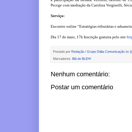
Pecege com mediação da Carolina Verginelli, Sócia 
Serviço:
Encontro online “Estratégias tributárias e aduanei
Dia 17 de maio, 17h Inscrição gratuita pelo site
htt
Postado por
Redação / Grupo Dália Comunicação
às
0
Marcadores:
Blá do BLEH!
Nenhum comentário:
Postar um comentário