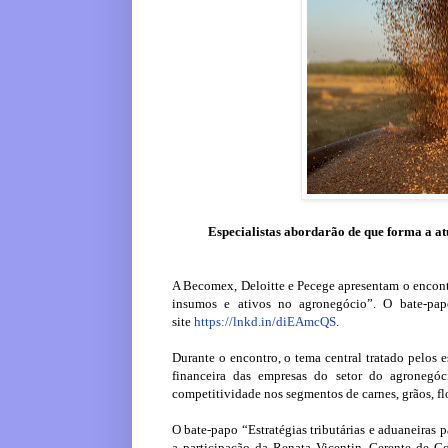
Especialistas abordarão de que forma a at
A Becomex, Deloitte e Pecege apresentam o encontr
insumos e ativos no agronegócio”. O bate-pap
site
https://lnkd.in/diEAmcQS
.
Durante o encontro, o tema central tratado pelos e
financeira das empresas do setor do agronegó
competitividade nos segmentos de carnes, grãos, flo
O bate-papo “Estratégias tributárias e aduaneiras
a participação da Renata Vicentin, Gerente de C