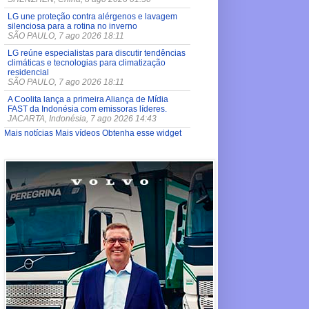
LG une proteção contra alérgenos e lavagem
silenciosa para a rotina no inverno
SÃO PAULO, 7 ago 2026 18:11
LG reúne especialistas para discutir tendências
climáticas e tecnologias para climatização
residencial
SÃO PAULO, 7 ago 2026 18:11
A Coolita lança a primeira Aliança de Mídia
FAST da Indonésia com emissoras líderes.
JACARTA, Indonésia, 7 ago 2026 14:43
Mais notícias
Mais vídeos
Obtenha esse widget