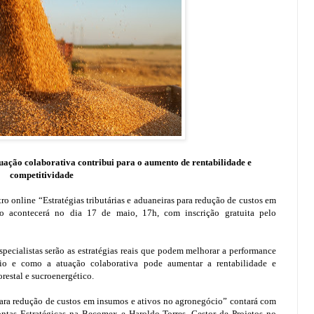
uação colaborativa contribui para o aumento de rentabilidade e
competitividade
o online “Estratégias tributárias e aduaneiras para redução de custos em
o acontecerá no dia 17 de maio, 17h, com inscrição gratuita pelo
specialistas serão as estratégias reais que podem melhorar a performance
cio e como a atuação colaborativa pode aumentar a rentabilidade e
restal e sucroenergético.
 para redução de custos em insumos e ativos no agronegócio” contará com
ontas Estratégicas na Becomex e Haroldo Torres, Gestor de Projetos no