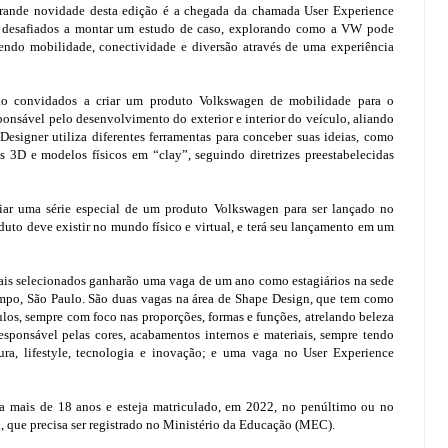
 grande novidade desta edição é a chegada da chamada User Experience
ão desafiados a montar um estudo de caso, explorando como a VW pode
cendo mobilidade, conectividade e diversão através de uma experiência
são convidados a criar um produto Volkswagen de mobilidade para o
ponsável pelo desenvolvimento do exterior e interior do veículo, aliando
esigner utiliza diferentes ferramentas para conceber suas ideias, como
s 3D e modelos físicos em “clay”, seguindo diretrizes preestabelecidas
riar uma série especial de um produto Volkswagen para ser lançado no
to deve existir no mundo físico e virtual, e terá seu lançamento em um
inais selecionados ganharão uma vaga de um ano como estagiários na sede
mpo, São Paulo. São duas vagas na área de Shape Design, que tem como
culos, sempre com foco nas proporções, formas e funções, atrelando beleza
sponsável pelas cores, acabamentos internos e materiais, sempre tendo
ura, lifestyle, tecnologia e inovação; e uma vaga no User Experience
nha mais de 18 anos e esteja matriculado, em 2022, no penúltimo ou no
n, que precisa ser registrado no Ministério da Educação (MEC).