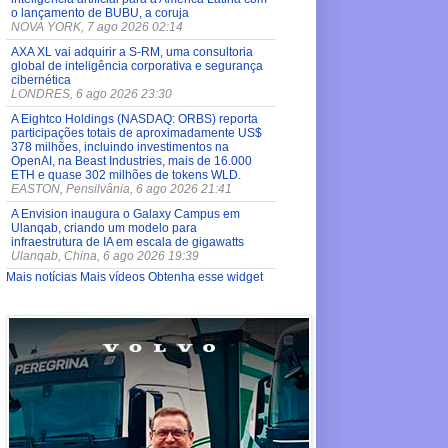
o lançamento de BUBU, a coruja
NOVA YORK, 7 ago 2026 02:14
AXA XL vai adquirir a S-RM, uma consultoria
global de inteligência corporativa e segurança
cibernética
LONDRES, 6 ago 2026 23:30
A Eightco Holdings (NASDAQ: ORBS) reporta
participações totais de aproximadamente US$
378 milhões, incluindo investimentos na
OpenAI, na Beast Industries, mais de 16.000
ETH e quase 302 milhões de tokens WLD.
EASTON, Pensilvânia, 6 ago 2026 21:41
A Envision inaugura o Galaxy Campus em
Ulanqab, criando um modelo para
infraestrutura de IA em escala de gigawatts
Ulanqab, China, 6 ago 2026 19:39
Mais notícias
Mais vídeos
Obtenha esse widget