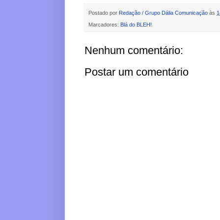
Postado por
Redação / Grupo Dália Comunicação
às
1
Marcadores:
Blá do BLEH!
Nenhum comentário:
Postar um comentário