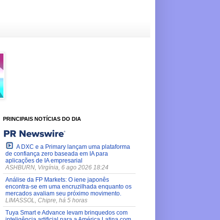
PRINCIPAIS NOTÍCIAS DO DIA
A DXC e a Primary lançam uma plataforma
de confiança zero baseada em IA para
aplicações de IA empresarial
ASHBURN, Virgínia, 6 ago 2026 18:24
Análise da FP Markets: O iene japonês
encontra-se em uma encruzilhada enquanto os
mercados avaliam seu próximo movimento.
LIMASSOL, Chipre, há 5 horas
Tuya Smart e Advance levam brinquedos com
inteligência artificial para a América Latina com