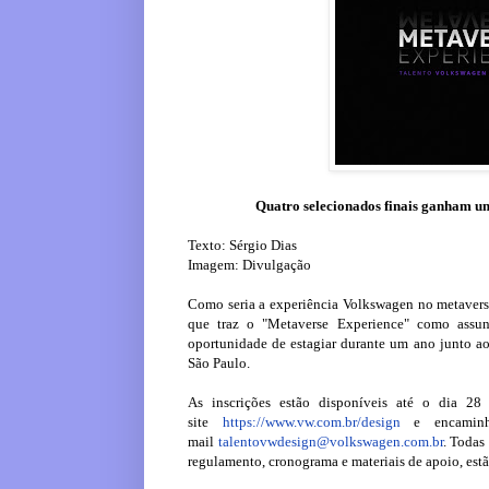
Quatro selecionados finais ganham um
Texto: Sérgio Dias
Imagem: Divulgação
Como seria a experiência Volkswagen no metavers
que traz o "Metaverse Experience" como assunto
oportunidade de estagiar durante um ano junto 
São Paulo.
As inscrições estão disponíveis até o dia 2
site
https://www.vw.com.br/design
e encaminha
mail
talentovwdesign@volkswagen.com.br
. Todas
regulamento, cronograma e materiais de apoio, est