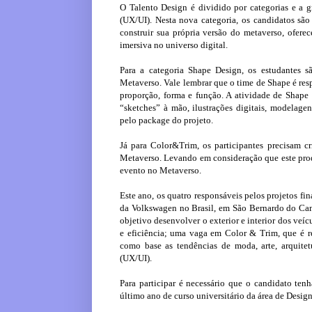
O Talento Design é dividido por categorias e a
(UX/UI). Nesta nova categoria, os candidatos s
construir sua própria versão do metaverso, ofere
imersiva no universo digital.
Para a categoria Shape Design, os estudantes 
Metaverso. Vale lembrar que o time de Shape é res
proporção, forma e função. A atividade de Shape D
“sketches” à mão, ilustrações digitais, modelagen
pelo package do projeto.
Já para Color&Trim, os participantes precisam c
Metaverso. Levando em consideração que este produ
evento no Metaverso.
Este ano, os quatro responsáveis pelos projetos f
da Volkswagen no Brasil, em São Bernardo do Ca
objetivo desenvolver o exterior e interior dos veí
e eficiência; uma vaga em Color & Trim, que é re
como base as tendências de moda, arte, arquitet
(UX/UI).
Para participar é necessário que o candidato te
último ano de curso universitário da área de Desig