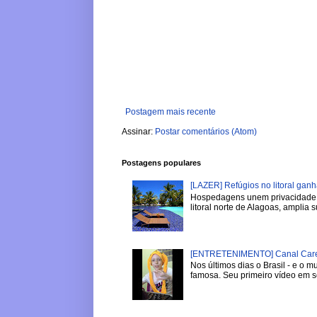
Postagem mais recente
Assinar:
Postar comentários (Atom)
Postagens populares
[LAZER] Refúgios no litoral gan
Hospedagens unem privacidade, 
litoral norte de Alagoas, amplia su
[ENTRETENIMENTO] Canal Careca
Nos últimos dias o Brasil - e o
famosa. Seu primeiro vídeo em se