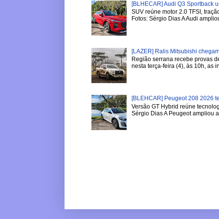
[BLHECAR] Audi Q3 Sportback u
SUV reúne motor 2.0 TFSI, tração
Fotos: Sérgio Dias A Audi ampliou
[LAZER] Ralis Mitsubishi chega
Região serrana recebe provas de 
nesta terça-feira (4), às 10h, as in
[BLEHCAR] Peugeot 208 2026 tem
Versão GT Hybrid reúne tecnologi
Sérgio Dias A Peugeot ampliou a l