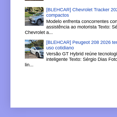
[BLEHCAR] Chevrolet Tracker 202
compactos
Modelo enfrenta concorrentes co
assistência ao motorista Texto: S
Chevrolet a...
[BLEHCAR] Peugeot 208 2026 tem
uso cotidiano
Versão GT Hybrid reúne tecnologi
inteligente Texto: Sérgio Dias Fo
lin...