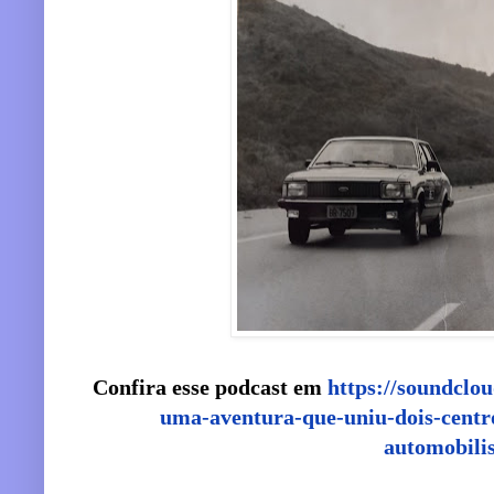
Confira esse podcast em
https://soundclo
uma-aventura-que-uniu-dois-centro
automobilis