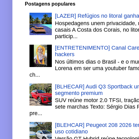
Postagens populares
[LAZER] Refúgios no litoral ganh
Hospedagens unem privacidade, 
casais A Costa dos Corais, no lito
particip...
[ENTRETENIMENTO] Canal Careca
hackers
Nos últimos dias o Brasil - e o m
Lorena em ser uma youtuber famo
ch...
[BLHECAR] Audi Q3 Sportback un
segmento premium
SUV reúne motor 2.0 TFSI, tração 
sete marchas Texto: Sérgio Dias 
pre...
[BLEHCAR] Peugeot 208 2026 tem
uso cotidiano
Versão GT Hybrid reúne tecnologi