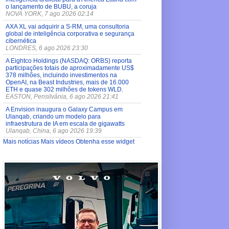
o lançamento de BUBU, a coruja
NOVA YORK, 7 ago 2026 02:14
AXA XL vai adquirir a S-RM, uma consultoria
global de inteligência corporativa e segurança
cibernética
LONDRES, 6 ago 2026 23:30
A Eightco Holdings (NASDAQ: ORBS) reporta
participações totais de aproximadamente US$
378 milhões, incluindo investimentos na
OpenAI, na Beast Industries, mais de 16.000
ETH e quase 302 milhões de tokens WLD.
EASTON, Pensilvânia, 6 ago 2026 21:41
A Envision inaugura o Galaxy Campus em
Ulanqab, criando um modelo para
infraestrutura de IA em escala de gigawatts
Ulanqab, China, 6 ago 2026 19:39
Mais notícias
Mais vídeos
Obtenha esse widget