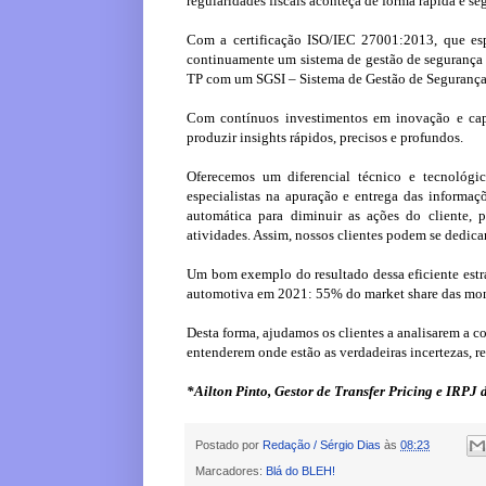
regularidades fiscais aconteça de forma rápida e se
Com a certificação ISO/IEC 27001:2013, que espe
continuamente um sistema de gestão de segurança d
TP com um SGSI – Sistema de Gestão de Segurança
Com contínuos investimentos em inovação e cap
produzir insights rápidos, precisos e profundos.
Oferecemos um diferencial técnico e tecnológ
especialistas na apuração e entrega das informaç
automática para diminuir as ações do cliente, 
atividades. Assim, nossos clientes podem se dedicar
Um bom exemplo do resultado dessa eficiente estra
automotiva em 2021: 55% do market share das mont
Desta forma, ajudamos os clientes a analisarem a 
entenderem onde estão as verdadeiras incertezas, re
*Ailton Pinto, Gestor de Transfer Pricing e IRPJ
Postado por
Redação / Sérgio Dias
às
08:23
Marcadores:
Blá do BLEH!