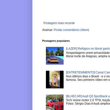
Postagem mais recente
Assinar:
Postar comentários (Atom)
Postagens populares
[LAZER] Refúgios no litoral gan
Hospedagens unem privacidade, 
litoral norte de Alagoas, amplia su
[ENTRETENIMENTO] Canal Careca
Nos últimos dias o Brasil - e o
famosa. Seu primeiro vídeo em se
[BLHECAR] Audi Q3 Sportback u
SUV reúne motor 2.0 TFSI, tração
Fotos: Sérgio Dias A Audi ampliou