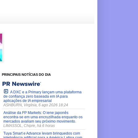
PRINCIPAIS NOTÍCIAS DO DIA
A DXC e a Primary lançam uma plataforma
de confiança zero baseada em IA para
aplicações de IA empresarial
ASHBURN, Virgínia, 6 ago 2026 18:24
Análise da FP Markets: O iene japonês
encontra-se em uma encruzilhada enquanto os
mercados avaliam seu próximo movimento.
LIMASSOL, Chipre, há 6 horas
Tuya Smart e Advance levam brinquedos com
inteligência artificial para a América Latina com