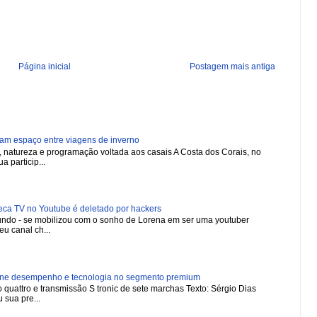
Página inicial
Postagem mais antiga
ham espaço entre viagens de inverno
natureza e programação voltada aos casais A Costa dos Corais, no
a particip...
 TV no Youtube é deletado por hackers
 mundo - se mobilizou com o sonho de Lorena em ser uma youtuber
u canal ch...
ne desempenho e tecnologia no segmento premium
 quattro e transmissão S tronic de sete marchas Texto: Sérgio Dias
 sua pre...