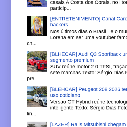
casais A Costa dos Corais, no lito
particip...
[ENTRETENIMENTO] Canal Careca
hackers
Nos últimos dias o Brasil - e o m
Lorena em ser uma youtuber famo
ch...
[BLHECAR] Audi Q3 Sportback un
segmento premium
SUV reúne motor 2.0 TFSI, tração 
sete marchas Texto: Sérgio Dias 
pre...
[BLEHCAR] Peugeot 208 2026 tem
uso cotidiano
Versão GT Hybrid reúne tecnologi
inteligente Texto: Sérgio Dias Fo
lin...
[LAZER] Ralis Mitsubishi chegam