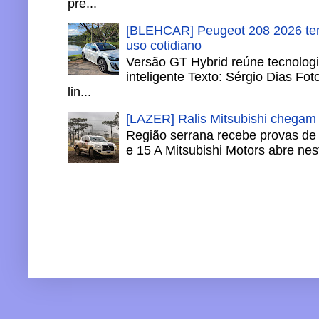
pre...
[BLEHCAR] Peugeot 208 2026 tem
uso cotidiano
Versão GT Hybrid reúne tecnologi
inteligente Texto: Sérgio Dias Fo
lin...
[LAZER] Ralis Mitsubishi chegam
Região serrana recebe provas de 
e 15 A Mitsubishi Motors abre nesta