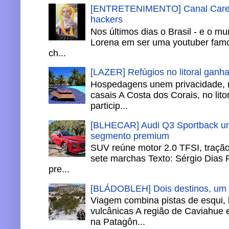
[ENTRETENIMENTO] Canal Careca
hackers
Nos últimos dias o Brasil - e o m
Lorena em ser uma youtuber famo
ch...
[LAZER] Refúgios no litoral ganh
Hospedagens unem privacidade, 
casais A Costa dos Corais, no lito
particip...
[BLHECAR] Audi Q3 Sportback un
segmento premium
SUV reúne motor 2.0 TFSI, tração 
sete marchas Texto: Sérgio Dias 
pre...
[BLÁDOBLEH] Dois destinos, um in
Viagem combina pistas de esqui,
vulcânicas A região de Caviahue
na Patagôn...