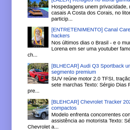
Hospedagens unem privacidade, 
casais A Costa dos Corais, no lito
particip...
[ENTRETENIMENTO] Canal Careca
hackers
Nos últimos dias o Brasil - e o m
Lorena em ser uma youtuber famo
ch...
[BLHECAR] Audi Q3 Sportback un
segmento premium
SUV reúne motor 2.0 TFSI, tração 
sete marchas Texto: Sérgio Dias 
pre...
[BLEHCAR] Chevrolet Tracker 202
compactos
Modelo enfrenta concorrentes co
assistência ao motorista Texto: S
Chevrolet a...