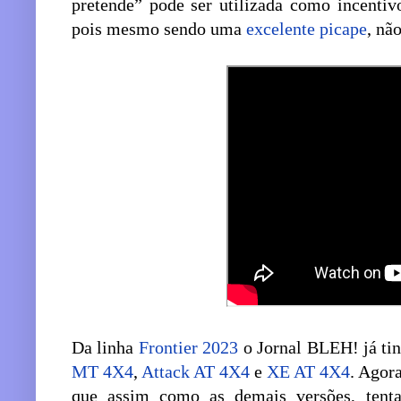
pretende” pode ser utilizada como incentiv
pois mesmo sendo uma
excelente picape
, nã
Da linha
Frontier 2023
o Jornal BLEH! já tin
MT 4X4
,
Attack AT 4X4
e
XE AT 4X4
. Agor
que assim como as demais versões, ten