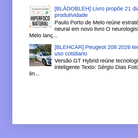
[BLÁDOBLEH] Livro propõe 21 dia
produtividade
Paulo Porto de Melo reúne estrat
neural em novo livro O neurologis
Melo lanç...
[BLEHCAR] Peugeot 208 2026 tem
uso cotidiano
Versão GT Hybrid reúne tecnologi
inteligente Texto: Sérgio Dias Fo
lin...