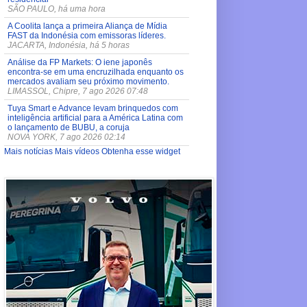
SÃO PAULO, há uma hora
A Coolita lança a primeira Aliança de Mídia
FAST da Indonésia com emissoras líderes.
JACARTA, Indonésia, há 5 horas
Análise da FP Markets: O iene japonês
encontra-se em uma encruzilhada enquanto os
mercados avaliam seu próximo movimento.
LIMASSOL, Chipre, 7 ago 2026 07:48
Tuya Smart e Advance levam brinquedos com
inteligência artificial para a América Latina com
o lançamento de BUBU, a coruja
NOVA YORK, 7 ago 2026 02:14
Mais notícias
Mais vídeos
Obtenha esse widget