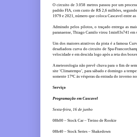
O circuito de 3.058 metros passou por um proces
padrão FIA, com custo de R$ 2,6 milhões, segundo a
1979 e 2021, número que coloca Cascavel entre as 
Admirado pelos pilotos, o traçado entrega as mai
paranaense, Thiago Camilo virou 1min03s741 em su
Um dos maiores atrativos da pista é a famosa Curv
desafiadora curva do circuito de Spa-Francorchamp
velocidade e em descida logo após a reta dos boxes
A meteorologia não prevê chuva para o fim de sema
site ‘Climatempo’, para sábado e domingo a tempe
somente 17ºC às vésperas da entrada do inverno no 
Serviço
Programação em Cascavel
Sexta-feira, 16 de junho
08h00 – Stock Car – Treino de Rookie
08h40 – Stock Series – Shakedown