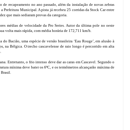
so de recapeamento no ano passado, além da instalação de novas zebras
 Prefeitura Municipal. A pista já recebeu 25 corridas da Stock Car entre
dez que mais sediaram provas da categoria.
ores médias de velocidade da Pro Series. Autor da última pole no oeste
a volta mais rápida, com média horária de 172,711 km/h.
a do Bacião, uma espécie de versão brasileira ‘Eau Rouge’, em alusão à
s, na Bélgica. O trecho cascavelense de raio longo é percorrido em alta
.
na. Entretanto, o frio intenso deve dar as caras em Cascavel. Segundo o
ratura mínima deve bater os 6ºC, e os termômetros alcançarão máxima de
Brasil.