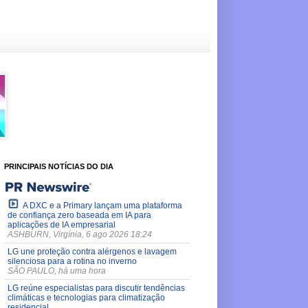
PRINCIPAIS NOTÍCIAS DO DIA
A DXC e a Primary lançam uma plataforma
de confiança zero baseada em IA para
aplicações de IA empresarial
ASHBURN, Virgínia, 6 ago 2026 18:24
LG une proteção contra alérgenos e lavagem
silenciosa para a rotina no inverno
SÃO PAULO, há uma hora
LG reúne especialistas para discutir tendências
climáticas e tecnologias para climatização
residencial