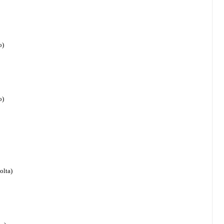
o)
o)
olta)