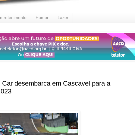
ntretenimento
Humor
Lazer
ar desembarca em Cascavel para a
2023