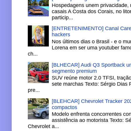
Hospedagens unem privacidade, 
casais A Costa dos Corais, no lito
particip...
[ENTRETENIMENTO] Canal Careca
hackers
Nos últimos dias o Brasil - e o m
Lorena em ser uma youtuber famo
ch...
[BLHECAR] Audi Q3 Sportback un
segmento premium
SUV reúne motor 2.0 TFSI, tração 
sete marchas Texto: Sérgio Dias 
pre...
[BLEHCAR] Chevrolet Tracker 202
compactos
Modelo enfrenta concorrentes co
assistência ao motorista Texto: S
Chevrolet a...