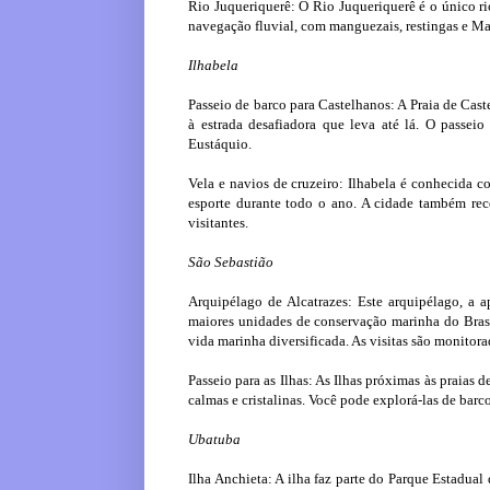
Rio Juqueriquerê: O Rio Juqueriquerê é o único r
navegação fluvial, com manguezais, restingas e Ma
Ilhabela
Passeio de barco para Castelhanos: A Praia de Cast
à estrada desafiadora que leva até lá. O passei
Eustáquio.
Vela e navios de cruzeiro: Ilhabela é conhecida c
esporte durante todo o ano. A cidade também rec
visitantes.
São Sebastião
Arquipélago de Alcatrazes: Este arquipélago, a
maiores unidades de conservação marinha do Bras
vida marinha diversificada. As visitas são monitor
Passeio para as Ilhas: As Ilhas próximas às praias 
calmas e cristalinas. Você pode explorá-las de barco
Ubatuba
Ilha Anchieta: A ilha faz parte do Parque Estadual