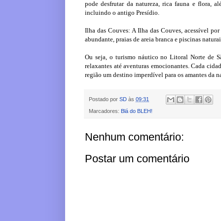
pode desfrutar da natureza, rica fauna e flora, a
incluindo o antigo Presídio.
Ilha das Couves: A Ilha das Couves, acessível por
abundante, praias de areia branca e piscinas naturai
Ou seja, o turismo náutico no Litoral Norte de 
relaxantes até aventuras emocionantes. Cada cidade
região um destino imperdível para os amantes da na
Postado por
SD
às
09:31
Marcadores:
Blá do BLEH!
Nenhum comentário:
Postar um comentário