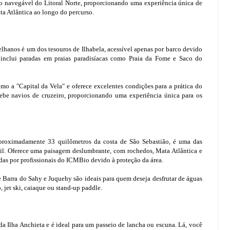
io navegável do Litoral Norte, proporcionando uma experiência única de
ta Atlântica ao longo do percurso.
elhanos é um dos tesouros de Ilhabela, acessível apenas por barco devido
o inclui paradas em praias paradisíacas como Praia da Fome e Saco do
omo a "Capital da Vela" e oferece excelentes condições para a prática do
ebe navios de cruzeiro, proporcionando uma experiência única para os
 aproximadamente 33 quilômetros da costa de São Sebastião, é uma das
il. Oferece uma paisagem deslumbrante, com rochedos, Mata Atlântica e
adas por profissionais do ICMBio devido à proteção da área.
de Barra do Sahy e Juquehy são ideais para quem deseja desfrutar de águas
, jet ski, caiaque ou stand-up paddle.
 da Ilha Anchieta e é ideal para um passeio de lancha ou escuna. Lá, você