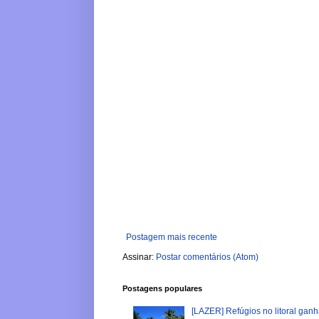
Postagem mais recente
Assinar:
Postar comentários (Atom)
Postagens populares
[LAZER] Refúgios no litoral gan