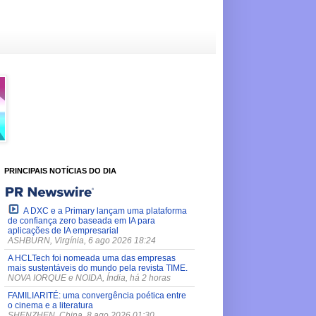
PRINCIPAIS NOTÍCIAS DO DIA
A DXC e a Primary lançam uma plataforma
de confiança zero baseada em IA para
aplicações de IA empresarial
ASHBURN, Virgínia, 6 ago 2026 18:24
A HCLTech foi nomeada uma das empresas
mais sustentáveis do mundo pela revista TIME.
NOVA IORQUE e NOIDA, Índia, há 2 horas
FAMILIARITÉ: uma convergência poética entre
o cinema e a literatura
SHENZHEN, China, 8 ago 2026 01:30