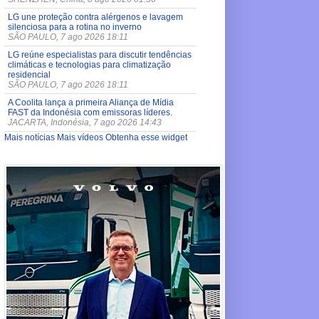
LG une proteção contra alérgenos e lavagem
silenciosa para a rotina no inverno
SÃO PAULO, 7 ago 2026 18:11
LG reúne especialistas para discutir tendências
climáticas e tecnologias para climatização
residencial
SÃO PAULO, 7 ago 2026 18:11
A Coolita lança a primeira Aliança de Mídia
FAST da Indonésia com emissoras líderes.
JACARTA, Indonésia, 7 ago 2026 14:43
Mais notícias
Mais vídeos
Obtenha esse widget