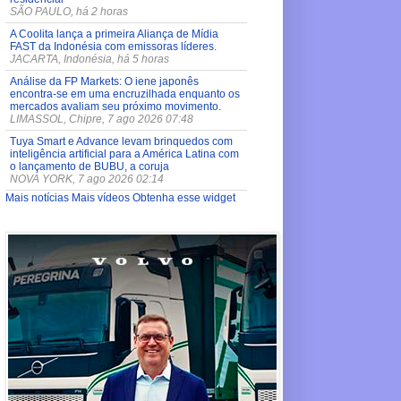
SÃO PAULO, há 2 horas
A Coolita lança a primeira Aliança de Mídia
FAST da Indonésia com emissoras líderes.
JACARTA, Indonésia, há 5 horas
Análise da FP Markets: O iene japonês
encontra-se em uma encruzilhada enquanto os
mercados avaliam seu próximo movimento.
LIMASSOL, Chipre, 7 ago 2026 07:48
Tuya Smart e Advance levam brinquedos com
inteligência artificial para a América Latina com
o lançamento de BUBU, a coruja
NOVA YORK, 7 ago 2026 02:14
Mais notícias
Mais vídeos
Obtenha esse widget