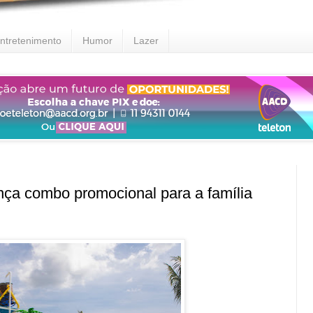
ntretenimento
Humor
Lazer
nça combo promocional para a família