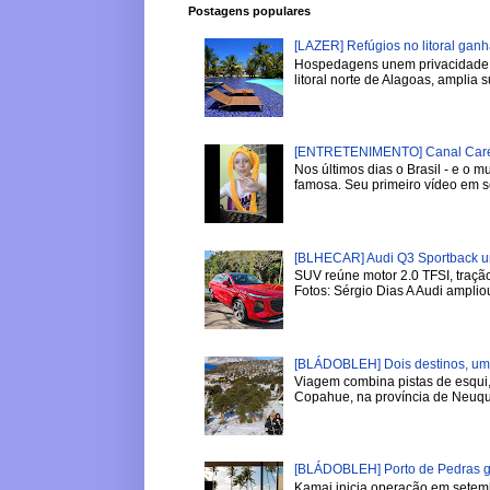
Postagens populares
[LAZER] Refúgios no litoral gan
Hospedagens unem privacidade, 
litoral norte de Alagoas, amplia su
[ENTRETENIMENTO] Canal Careca
Nos últimos dias o Brasil - e o
famosa. Seu primeiro vídeo em se
[BLHECAR] Audi Q3 Sportback u
SUV reúne motor 2.0 TFSI, tração
Fotos: Sérgio Dias A Audi ampliou
[BLÁDOBLEH] Dois destinos, um i
Viagem combina pistas de esqui,
Copahue, na província de Neuqu
[BLÁDOBLEH] Porto de Pedras ga
Kamai inicia operação em setemb