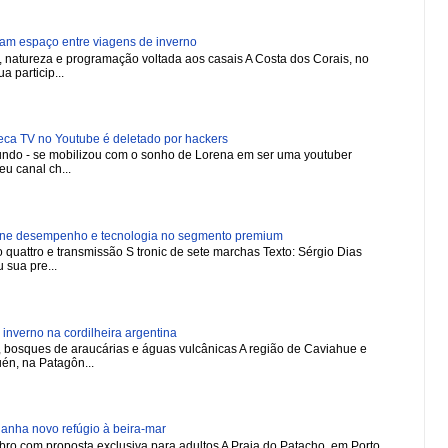
ham espaço entre viagens de inverno
natureza e programação voltada aos casais A Costa dos Corais, no
a particip...
 TV no Youtube é deletado por hackers
 mundo - se mobilizou com o sonho de Lorena em ser uma youtuber
u canal ch...
ne desempenho e tecnologia no segmento premium
 quattro e transmissão S tronic de sete marchas Texto: Sérgio Dias
 sua pre...
nverno na cordilheira argentina
 bosques de araucárias e águas vulcânicas A região de Caviahue e
én, na Patagôn...
nha novo refúgio à beira-mar
ro com proposta exclusiva para adultos A Praia do Patacho, em Porto