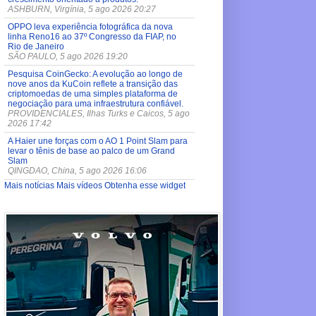
ASHBURN, Virgínia, 5 ago 2026 20:27
OPPO leva experiência fotográfica da nova
linha Reno16 ao 37º Congresso da FIAP, no
Rio de Janeiro
SÃO PAULO, 5 ago 2026 19:20
Pesquisa CoinGecko: A evolução ao longo de
nove anos da KuCoin reflete a transição das
criptomoedas de uma simples plataforma de
negociação para uma infraestrutura confiável.
PROVIDENCIALES, Ilhas Turks e Caicos, 5 ago
2026 17:42
A Haier une forças com o AO 1 Point Slam para
levar o tênis de base ao palco de um Grand
Slam
QINGDAO, China, 5 ago 2026 16:06
Mais notícias
Mais vídeos
Obtenha esse widget