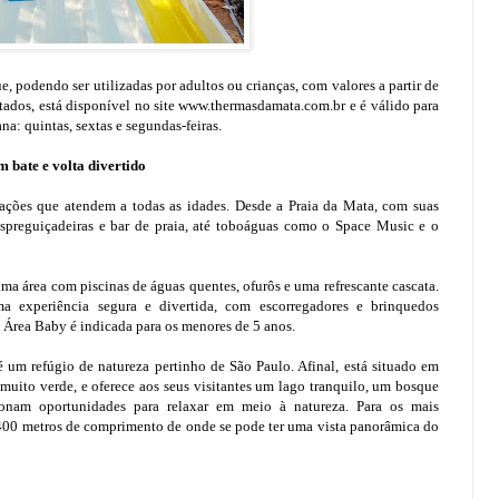
, podendo ser utilizadas por adultos ou crianças, com valores a partir de
tados, está disponível no site www.thermasdamata.com.br e é válido para
a: quintas, sextas e segundas-feiras.
 bate e volta divertido
ações que atendem a todas as idades. Desde a Praia da Mata, com suas
 espreguiçadeiras e bar de praia, até toboáguas como o Space Music e o
ma área com piscinas de águas quentes, ofurôs e uma refrescante cascata.
a experiência segura e divertida, com escorregadores e brinquedos
a Área Baby é indicada para os menores de 5 anos.
 um refúgio de natureza pertinho de São Paulo. Afinal, está situado em
uito verde, e oferece aos seus visitantes um lago tranquilo, um bosque
onam oportunidades para relaxar em meio à natureza. Para os mais
e 400 metros de comprimento de onde se pode ter uma vista panorâmica do