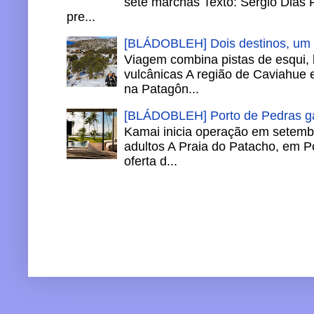
sete marchas Texto: Sérgio Dias 
pre...
[BLÁDOBLEH] Dois destinos, um in
Viagem combina pistas de esqui,
vulcânicas A região de Caviahue
na Patagôn...
[BLÁDOBLEH] Porto de Pedras ga
Kamai inicia operação em setemb
adultos A Praia do Patacho, em P
oferta d...